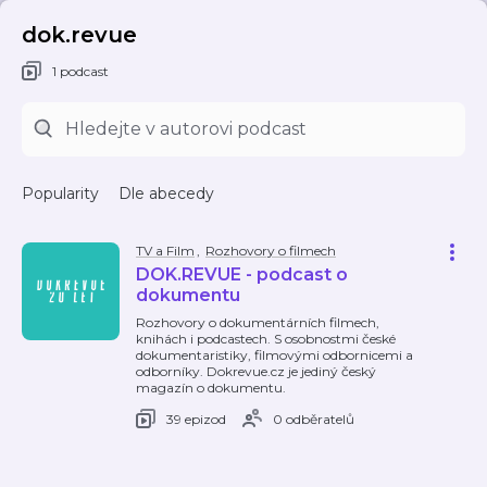
dok.revue
1 podcast
Popularity
Dle abecedy
TV a Film
,
Rozhovory o filmech
DOK.REVUE - podcast o
dokumentu
Rozhovory o dokumentárních filmech,
knihách i podcastech. S osobnostmi české
dokumentaristiky, filmovými odbornicemi a
odborníky. Dokrevue.cz je jediný český
magazín o dokumentu.
39 epizod
0 odběratelů