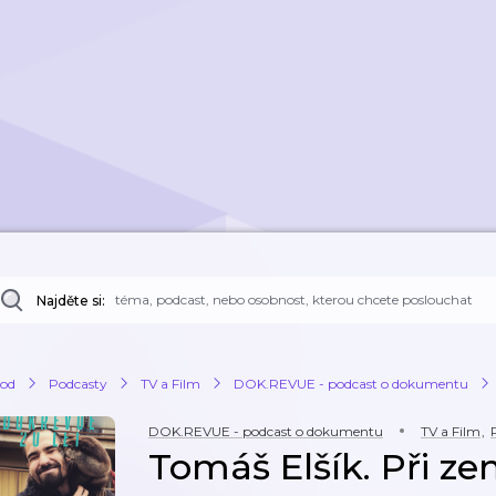
Najděte si:
od
Podcasty
TV a Film
DOK.REVUE - podcast o dokumentu
DOK.REVUE - podcast o dokumentu
TV a Film
,
Tomáš Elšík. Při ze