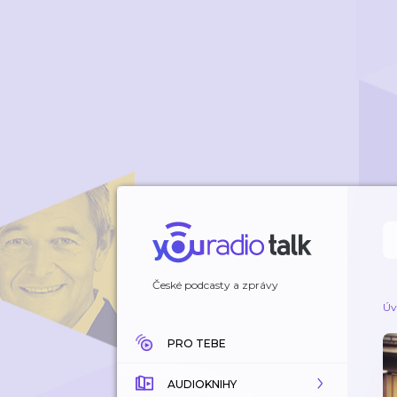
České podcasty a zprávy
Úv
PRO TEBE
AUDIOKNIHY