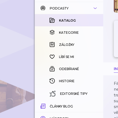
PODCASTY
KATALOG
KOUPENÉ
KATALOG
KATEGORIE
KATEGORIE
ZÁLOŽKY
ZÁLOŽKY
HISTORIE
LÍBÍ SE MI
I
ODEBÍRANÉ
HISTORIE
Fi
ne
EDITORSKÉ TIPY
tr
su
sm
ČLÁNKY BLOG
vě