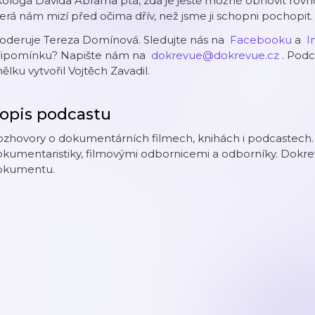
kologa Davida Abrama ptá, zda je ještě možné obnovit rov
erá nám mizí před očima dřív, než jsme ji schopni pochopit.
⁠⁠Moderuje Tereza Domínová. Sledujte nás na ⁠⁠⁠⁠⁠⁠
⁠⁠⁠⁠⁠Facebooku⁠⁠⁠⁠⁠
a ⁠
⁠⁠
ipomínku? Napište nám na ⁠⁠
⁠⁠⁠⁠⁠dokrevue@dokrevue.cz⁠⁠⁠⁠⁠⁠
. ⁠Pod
ělku vytvořil Vojtěch Zavadil.
opis podcastu
ozhovory o dokumentárních filmech, knihách i podcastech.
kumentaristiky, filmovými odbornicemi a odborníky. Dokrev
okumentu.