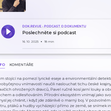
DOK.REVUE - PODCAST O DOKUMENTU
Poslechněte si podcast
16. 10. 2025
18 min
NFO
KOMENTÁŘE
lm stojící na pomezí lyrické eseje a environmentální detektivky
obyčejnou vnímavostí naučili naslouchat tichu české krajiny
avičích ohrožených dravců, Pavel ručně kosí jarní louky 
chem a odlesňováním. Přírodní ekosystém vnímají jako svou
ysl jej chránit, i když jde zdánlivě o marný boj. V pozvoln
tru, ptáků a hudby vycházející přímo ze země, se snímek i