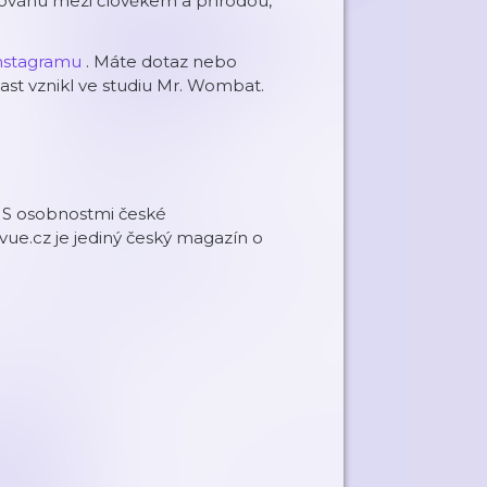
nováhu mezi člověkem a přírodou,
⁠⁠⁠Instagramu⁠⁠⁠⁠⁠⁠
. Máte dotaz nebo
cast vznikl ve studiu Mr. Wombat.
 S osobnostmi české
ue.cz je jediný český magazín o