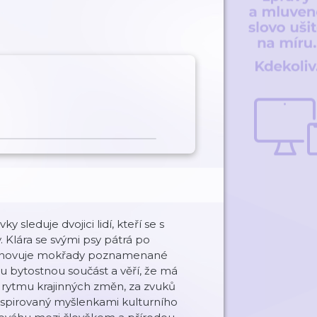
 sleduje dvojici lidí, kteří se s
. Klára se svými psy pátrá po
a obnovuje mokřady poznamenané
 bytostnou součást a věří, že má
ém rytmu krajinných změn, za zvuků
nspirovaný myšlenkami kulturního