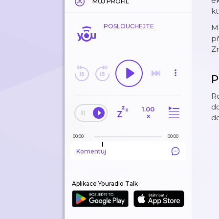
e
MŮJ PROFIL
kt
POSLOUCHEJTE
⁠⁠
př
Zn
P
R
do
1.00
×
d
00:00
00:00
Komentuj
Aplikace Youradio Talk