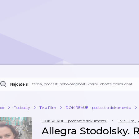
Najděte si:
od
Podcasty
TV a Film
DOK.REVUE - podcast o dokumentu
DOK.REVUE - podcast o dokumentu
TV a Film
,
Allegra Stodolsky. 