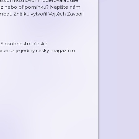
pression.Rozhovor moderovala Julie
az nebo připomínku? Napište nám
mbat. Znělku vytvořil Vojtěch Zavadil.
 S osobnostmi české
ue.cz je jediný český magazín o