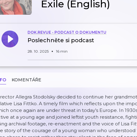
Exile (English)
DOK.REVUE - PODCAST O DOKUMENTU
Poslechněte si podcast
28. 10. 2025
16 min
NFO
KOMENTÁŘE
rector Allegra Stodolsky decided to continue her grandmother
lative Lisa Fittko. A timely film which reflects upon the imp
ich once again are under threat in today’s Europe. In 1930s 
tive at a young age and joined leftist youth resistance, fighti
ing archival footage, re-enactment and the voice of Lisa Fit
he story of the courage of a young woman who understood 