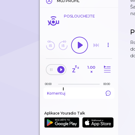
wh
MŮJ PROFIL
Š
na
POSLOUCHEJTE
P
R
do
d
1.00
×
00:00
00:00
Komentuj
Aplikace Youradio Talk