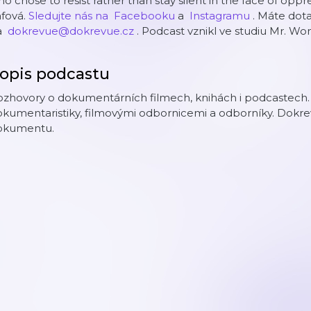
o chose to resist rather than stay silent in the face of op
afová.
⁠⁠⁠⁠⁠⁠⁠Sledujte nás na ⁠⁠⁠⁠⁠⁠⁠⁠⁠
⁠⁠⁠⁠⁠⁠⁠⁠Facebooku⁠⁠⁠⁠⁠⁠⁠⁠
a ⁠
⁠⁠⁠⁠⁠⁠⁠⁠Instagramu⁠⁠⁠⁠⁠⁠⁠⁠⁠
. Máte dot
 ⁠⁠
⁠⁠⁠⁠⁠⁠⁠⁠dokrevue@dokrevue.cz⁠⁠⁠⁠⁠⁠⁠⁠⁠
. ⁠Podcast vznikl ve studiu Mr. Wo
opis podcastu
ozhovory o dokumentárních filmech, knihách i podcastech.
kumentaristiky, filmovými odbornicemi a odborníky. Dokrev
okumentu.