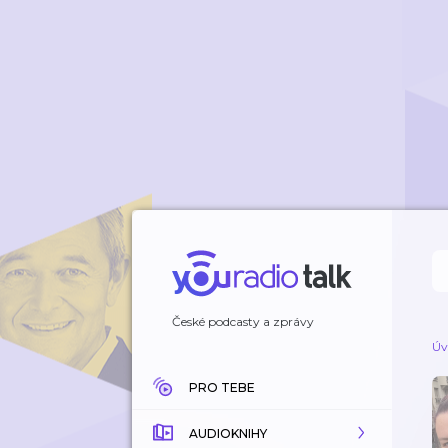
České podcasty a zprávy
Úv
PRO TEBE
AUDIOKNIHY