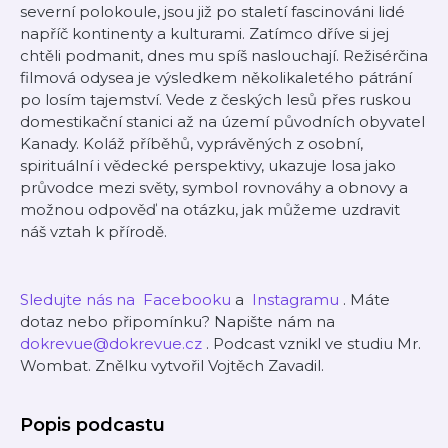
severní polokoule, jsou již po staletí fascinováni lidé
napříč kontinenty a kulturami. Zatímco dříve si jej
chtěli podmanit, dnes mu spíš naslouchají. Režisérčina
filmová odysea je výsledkem několikaletého pátrání
po losím tajemství. Vede z českých lesů přes ruskou
domestikační stanici až na území původních obyvatel
Kanady. Koláž příběhů, vyprávěných z osobní,
spirituální i vědecké perspektivy, ukazuje losa jako
průvodce mezi světy, symbol rovnováhy a obnovy a
možnou odpověď na otázku, jak můžeme uzdravit
náš vztah k přírodě.
⁠⁠⁠Sledujte nás na ⁠⁠⁠⁠
⁠⁠⁠Facebooku⁠⁠⁠
a ⁠
⁠⁠⁠Instagramu⁠⁠⁠⁠
. Máte
dotaz nebo připomínku? Napište nám na ⁠⁠
⁠⁠⁠dokrevue@dokrevue.cz⁠⁠⁠⁠
. ⁠Podcast vznikl ve studiu Mr.
Wombat. Znělku vytvořil Vojtěch Zavadil.
Popis podcastu