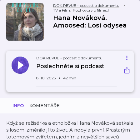
DOK.REVUE - podcast o dokumentu
TV a Film
,
Rozhovory o filmech
Hana Nováková.
Amoosed: Losí odysea
DOK.REVUE - podcast o dokumentu
Poslechněte si podcast
8. 10. 2025
42 min
INFO
KOMENTÁŘE
Když se režisérka a etnoložka Hana Nováková setkala
s losem, změnilo jí to život. A nebyla první. Prastarým
totemovým zvířetem, jedním z největších savců