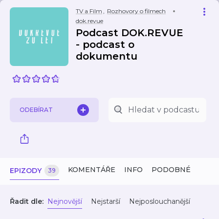
TV a Film
,
Rozhovory o filmech
dok.revue
Podcast DOK.REVUE
- podcast o
dokumentu
ODEBÍRAT
KOMENTÁŘE
INFO
PODOBNÉ
EPIZODY
39
Řadit dle:
Nejnovější
Nejstarší
Nejposlouchanější