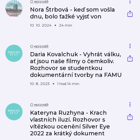
O epizodě
Nora Štrbová - keď som vošla
dnu, bolo ťažké vyjsť von
10. 10. 2024
24 min
O epizodě
Daria Kovalchuk - Vyhrát válku,
ať jsou naše filmy o čemkoliv.
Rozhovor se studentkou
dokumentární tvorby na FAMU
10. 8. 2023
1 hod 14 min
O epizodě
Kateryna Ruzhyna - Krach
vlastních iluzí. Rozhovor s
vítězkou ocenění Silver Eye
2022 za krátký dokument