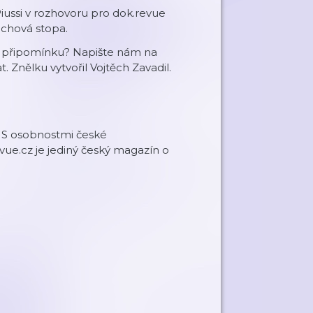
a Piussi v rozhovoru pro dok.revue
achová stopa.
připomínku? Napište nám na ⁠⁠
. Znělku vytvořil Vojtěch Zavadil.
 S osobnostmi české
ue.cz je jediný český magazín o