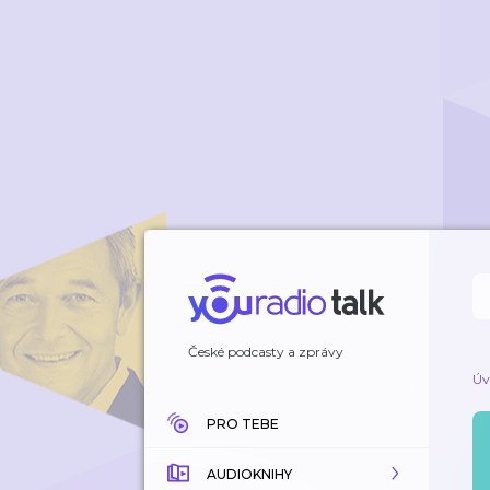
České podcasty a zprávy
Úv
PRO TEBE
AUDIOKNIHY