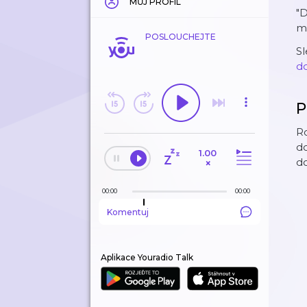
MŮJ PROFIL
"D
ma
POSLOUCHEJTE
Sl
d
P
R
do
1.00
d
×
00:00
00:00
Komentuj
Aplikace Youradio Talk