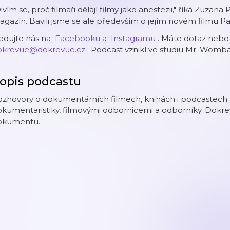
ivím se, proč filmaři dělají filmy jako anestezii," říká Zuzan
gazín. Bavili jsme se ale především o jejím novém filmu P
edujte nás na ⁠
Facebooku
a ⁠
Instagramu⁠
. Máte dotaz nebo 
okrevue@dokrevue.cz⁠
. ⁠Podcast vznikl ve studiu Mr. Wombat
opis podcastu
ozhovory o dokumentárních filmech, knihách i podcastech.
kumentaristiky, filmovými odbornicemi a odborníky. Dokrev
okumentu.