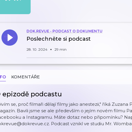
DOK.REVUE - PODCAST O DOKUMENTU
Poslechněte si podcast
28. 10. 2024
29 min
NFO
KOMENTÁŘE
 epizodě podcastu
ivím se, proč filmaři dělají filmy jako anestezii," říká Zuzan
gazín. Bavili jsme se ale především o jejím novém filmu Pa
Facebooku a ⁠Instagramu⁠. Máte dotaz nebo připomínku? Na
dokrevue@dokrevue.cz⁠. ⁠Podcast vznikl ve studiu Mr. Wombat.