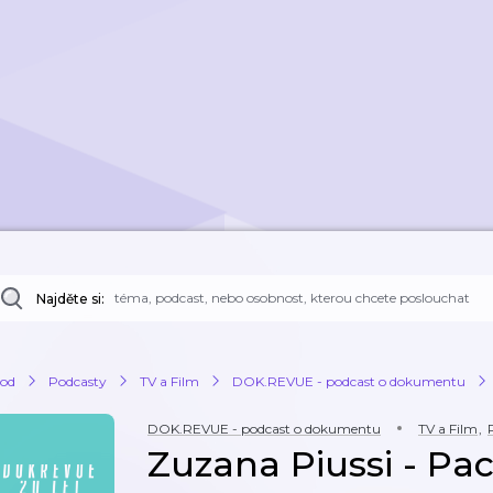
Najděte si:
od
Podcasty
TV a Film
DOK.REVUE - podcast o dokumentu
DOK.REVUE - podcast o dokumentu
TV a Film
,
Zuzana Piussi - Pa