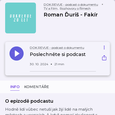
DOK.REVUE - podcast o dokumentu
TV a Film
,
Rozhovory o filmech
Roman Ďuriš - Fakír
DOK.REVUE - podcast o dokumentu
Poslechněte si podcast
30. 10. 2024
21 min
INFO
KOMENTÁŘE
O epizodě podcastu
Hodně lidí vůbec netuší jak žijí lidé na malých
městech a vesnicích. A když nemají zkušenost s