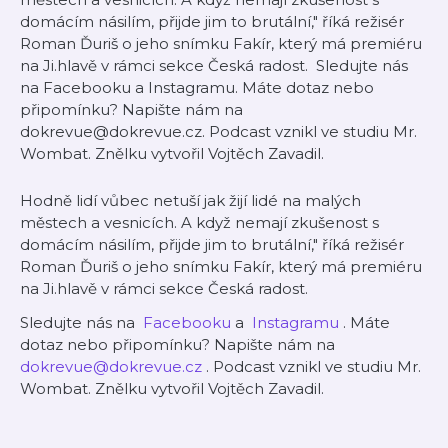
domácím násilím, přijde jim to brutální," říká režisér
Roman Ďuriš o jeho snímku Fakír, který má premiéru
na Ji.hlavě v rámci sekce Česká radost. Sledujte nás
na ⁠Facebooku a ⁠Instagramu⁠. Máte dotaz nebo
připomínku? Napište nám na
⁠⁠dokrevue@dokrevue.cz⁠. ⁠Podcast vznikl ve studiu Mr.
Wombat. Znělku vytvořil Vojtěch Zavadil.
Hodně lidí vůbec netuší jak žijí lidé na malých
městech a vesnicích. A když nemají zkušenost s
domácím násilím, přijde jim to brutální," říká režisér
Roman Ďuriš o jeho snímku Fakír, který má premiéru
na Ji.hlavě v rámci sekce Česká radost.
Sledujte nás na ⁠
Facebooku
a ⁠
Instagramu⁠
. Máte
dotaz nebo připomínku? Napište nám na ⁠⁠
dokrevue@dokrevue.cz⁠
. ⁠Podcast vznikl ve studiu Mr.
Wombat. Znělku vytvořil Vojtěch Zavadil.