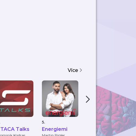
Více
.
5.
6.
7.
TACA Talks
Energiemi
CONSISTENCY
M
ominik Kodras
Martin Rigler
Adela Masničáková
El