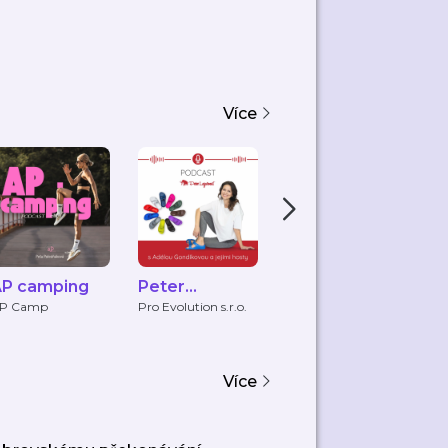
Více
P camping
Peter
Haška MMS
P
Legwood
é
P Camp
Pro Evolution s.r.o.
Haška MMA
Po
Podcast
Více