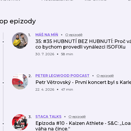
Podcast
op epizody
MÁŠ NA MÍŇ
O epizodě
1
.
35: #35 HUBNUTÍ BEZ HUBNUTÍ: Proč váh
co bychom provedli vynálezci ISOFIXu
30. 7. 2026
58 min
PETER LEGWOOD PODCAST
O epizodě
2
.
Petr Větrovský - První koncert byl s Ka
22. 4. 2026
47 min
STACA TALKS
O epizodě
3
.
Epizoda #10 - Kaizen Athlete - S&C: „L
váha na čince.“