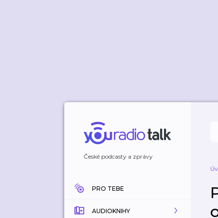
České podcasty a zprávy
Úv
PRO TEBE
AUDIOKNIHY