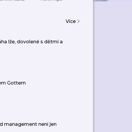
Po
Více
a lže, dovolené s dětmi a
rlem Gottem
oad management není jen