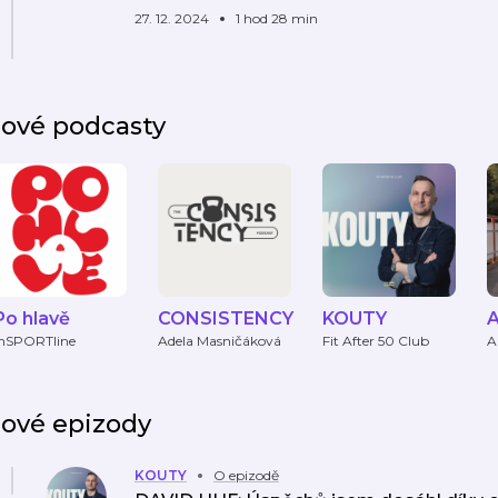
27. 12. 2024
1 hod 28 min
ové podcasty
Po hlavě
CONSISTENCY
KOUTY
A
inSPORTline
Adela Masničáková
Fit After 50 Club
A
ové epizody
KOUTY
O epizodě