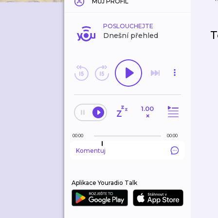
MŮJ PROFIL
POSLOUCHEJTE
T
Dnešní přehled
1.00
×
00:00
00:00
Komentuj
Aplikace Youradio Talk