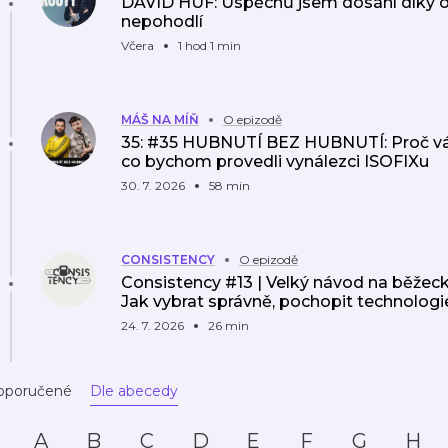
DAVID HUF: Úspěchů jsem dosáhl díky
nepohodlí
Včera
1 hod 1 min
MÁŠ NA MÍŇ
O epizodě
35: #35 HUBNUTÍ BEZ HUBNUTÍ: Proč váh
co bychom provedli vynálezci ISOFIXu
30. 7. 2026
58 min
CONSISTENCY
O epizodě
Consistency #13 | Velký návod na běžec
Jak vybrat správně, pochopit technologi
24. 7. 2026
26 min
oporučené
Dle abecedy
A
B
C
D
E
F
G
H