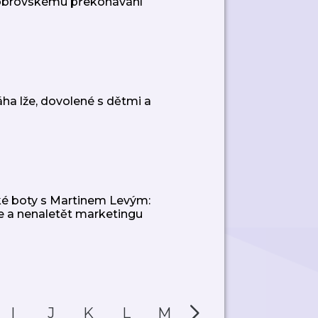
 obrovskému překonávání
a lže, dovolené s dětmi a
ké boty s Martinem Levým:
e a nenaletět marketingu
I
J
K
L
M
N
O
P