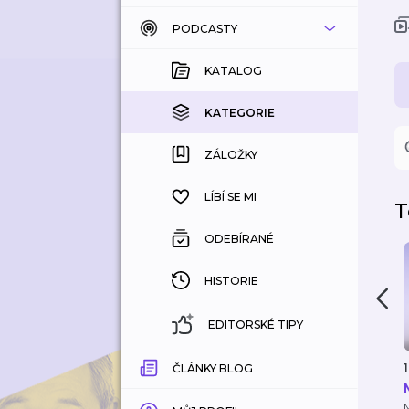
PODCASTY
KATALOG
KOUPENÉ
KATALOG
KATEGORIE
KATEGORIE
ZÁLOŽKY
ZÁLOŽKY
HISTORIE
LÍBÍ SE MI
T
ODEBÍRANÉ
HISTORIE
EDITORSKÉ TIPY
1
ČLÁNKY BLOG