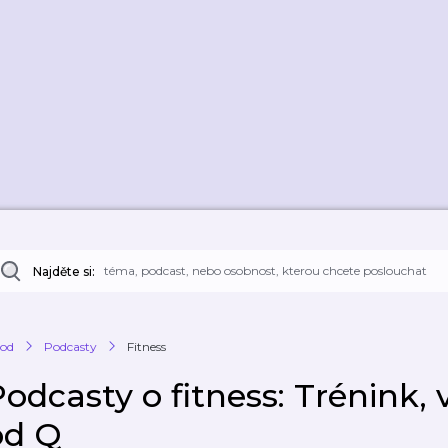
Najděte si:
od
Podcasty
Fitness
Podcasty o fitness: Trénink,
od Q