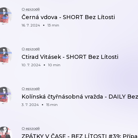
O epizodě
Černá vdova - SHORT Bez Lítosti
16. 7. 2024
13 min
O epizodě
Ctirad Vitásek - SHORT Bez Lítosti
10. 7. 2024
10 min
O epizodě
Kolínská čtyřnásobná vražda - DAILY Bez
3. 7. 2024
15 min
O epizodě
ZPÁTKY V ČASE - BEZ LÍTOSTI #39: Případ