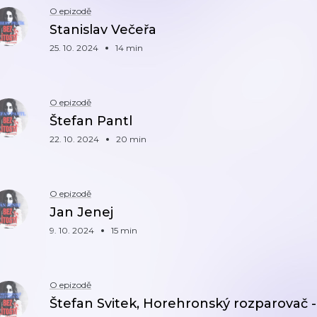
O epizodě
Stanislav Večeřa
25. 10. 2024
14 min
O epizodě
Štefan Pantl
22. 10. 2024
20 min
O epizodě
Jan Jenej
9. 10. 2024
15 min
O epizodě
Štefan Svitek, Horehronský rozparovač - 