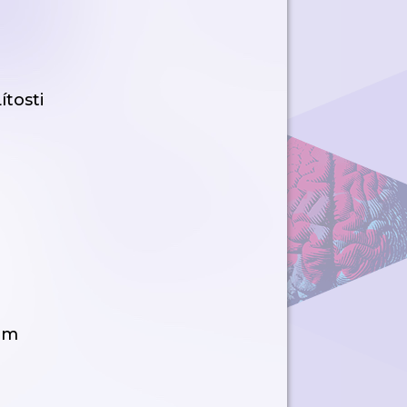
ítosti
em