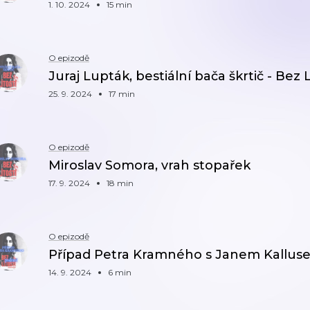
1. 10. 2024
15 min
O epizodě
Juraj Lupták, bestiální bača škrtič - Bez L
25. 9. 2024
17 min
O epizodě
Miroslav Somora, vrah stopařek
17. 9. 2024
18 min
O epizodě
Případ Petra Kramného s Janem Kallus
14. 9. 2024
6 min