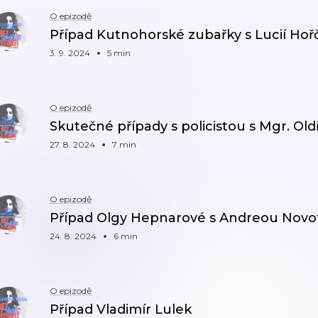
O epizodě
Případ Kutnohorské zubařky s Lucií Hoř
3. 9. 2024
5 min
O epizodě
Skutečné případy s policistou s Mgr. Ol
27. 8. 2024
7 min
O epizodě
Případ Olgy Hepnarové s Andreou Nov
24. 8. 2024
6 min
O epizodě
Případ Vladimír Lulek