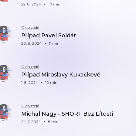
22. 8. 2024
10 min
O epizodě
Případ Pavel Soldát
20. 8. 2024
11 min
O epizodě
Případ Miroslavy Kukačkové
1. 8. 2024
10 min
O epizodě
Michal Nagy - SHORT Bez Lítosti
24. 7. 2024
8 min