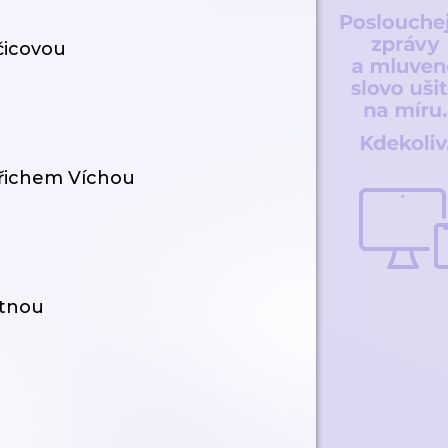
čicovou
dřichem Víchou
otnou