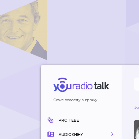
České podcasty a zprávy
Úv
PRO TEBE
AUDIOKNIHY