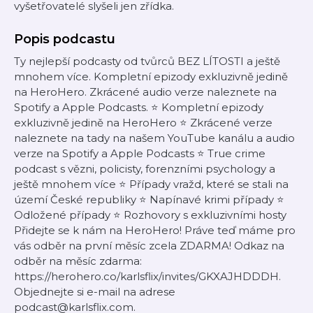
vyšetřovatelé slyšeli jen zřídka.
Popis podcastu
Ty nejlepší podcasty od tvůrců BEZ LÍTOSTI a ještě
mnohem více. Kompletní epizody exkluzivně jedině
na HeroHero. Zkrácené audio verze naleznete na
Spotify a Apple Podcasts. ⭐️ Kompletní epizody
exkluzivně jedině na HeroHero ⭐️ Zkrácené verze
naleznete na tady na našem YouTube kanálu a audio
verze na Spotify a Apple Podcasts ⭐️ True crime
podcast s vězni, policisty, forenzními psychology a
ještě mnohem více ⭐️ Případy vražd, které se stali na
území České republiky ⭐️ Napínavé krimi případy ⭐️
Odložené případy ⭐️ Rozhovory s exkluzivními hosty
Přidejte se k nám na HeroHero! Práve teď máme pro
vás odběr na první měsíc zcela ZDARMA! Odkaz na
odběr na měsíc zdarma:
https://herohero.co/karlsflix/invites/GKXAJHDDDH.
Objednejte si e-mail na adrese
podcast@karlsflix.com.