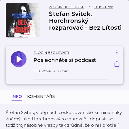
ZLOČIN BEZ LÍTOSTI
True Crime
Štefan Svitek,
Horehronský
rozparovač - Bez Lítosti
ZLOČIN BEZ LÍTOSTI
Poslechněte si podcast
1. 10. 2024
15 min
INFO
KOMENTÁŘE
Štefan Svitek, v dějinách československé kriminalistiky
známý jako Horehronský rozparovač - dopustil se
totiž trojnásobné vraždy tak zrůdné, že o ní i protřelí