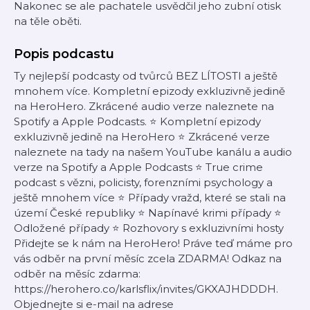
Nakonec se ale pachatele usvědčil jeho zubní otisk
na těle oběti.
Popis podcastu
Ty nejlepší podcasty od tvůrců BEZ LÍTOSTI a ještě
mnohem více. Kompletní epizody exkluzivně jedině
na HeroHero. Zkrácené audio verze naleznete na
Spotify a Apple Podcasts. ⭐️ Kompletní epizody
exkluzivně jedině na HeroHero ⭐️ Zkrácené verze
naleznete na tady na našem YouTube kanálu a audio
verze na Spotify a Apple Podcasts ⭐️ True crime
podcast s vězni, policisty, forenzními psychology a
ještě mnohem více ⭐️ Případy vražd, které se stali na
území České republiky ⭐️ Napínavé krimi případy ⭐️
Odložené případy ⭐️ Rozhovory s exkluzivními hosty
Přidejte se k nám na HeroHero! Práve teď máme pro
vás odběr na první měsíc zcela ZDARMA! Odkaz na
odběr na měsíc zdarma:
https://herohero.co/karlsflix/invites/GKXAJHDDDH.
Objednejte si e-mail na adrese