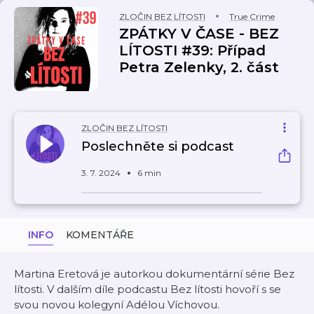
ZLOČIN BEZ LÍTOSTI
True Crime
ZPÁTKY V ČASE - BEZ
LÍTOSTI #39: Případ
Petra Zelenky, 2. část
ZLOČIN BEZ LÍTOSTI
Poslechněte si podcast
3. 7. 2024
6 min
INFO
KOMENTÁŘE
Martina Eretová je autorkou dokumentární série Bez
lítosti. V dalším díle podcastu Bez lítosti hovoří s se
svou novou kolegyní Adélou Víchovou.