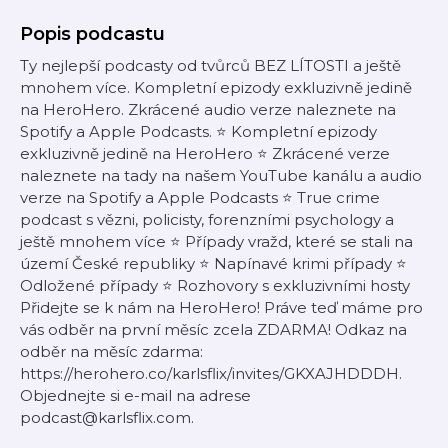
Popis podcastu
Ty nejlepší podcasty od tvůrců BEZ LÍTOSTI a ještě
mnohem více. Kompletní epizody exkluzivně jedině
na HeroHero. Zkrácené audio verze naleznete na
Spotify a Apple Podcasts. ⭐️ Kompletní epizody
exkluzivně jedině na HeroHero ⭐️ Zkrácené verze
naleznete na tady na našem YouTube kanálu a audio
verze na Spotify a Apple Podcasts ⭐️ True crime
podcast s vězni, policisty, forenzními psychology a
ještě mnohem více ⭐️ Případy vražd, které se stali na
území České republiky ⭐️ Napínavé krimi případy ⭐️
Odložené případy ⭐️ Rozhovory s exkluzivními hosty
Přidejte se k nám na HeroHero! Práve teď máme pro
vás odběr na první měsíc zcela ZDARMA! Odkaz na
odběr na měsíc zdarma:
https://herohero.co/karlsflix/invites/GKXAJHDDDH.
Objednejte si e-mail na adrese
podcast@karlsflix.com.