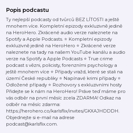
Popis podcastu
Ty nejlepší podcasty od tvůrců BEZ LÍTOSTI a ještě
mnohem více. Kompletní epizody exkluzivně jedině
na HeroHero. Zkrácené audio verze naleznete na
Spotify a Apple Podcasts. ⭐️ Kompletní epizody
exkluzivně jedině na HeroHero ⭐️ Zkrácené verze
naleznete na tady na našem YouTube kanálu a audio
verze na Spotify a Apple Podcasts ⭐️ True crime
podcast s vězni, policisty, forenzními psychology a
ještě mnohem více ⭐️ Případy vražd, které se stali na
území České republiky ⭐️ Napínavé krimi případy ⭐️
Odložené případy ⭐️ Rozhovory s exkluzivními hosty
Přidejte se k nám na HeroHero! Práve teď máme pro
vás odběr na první měsíc zcela ZDARMA! Odkaz na
odběr na měsíc zdarma:
https://herohero.co/karlsflix/invites/GKXAJHDDDH.
Objednejte si e-mail na adrese
podcast@karlsflix.com.