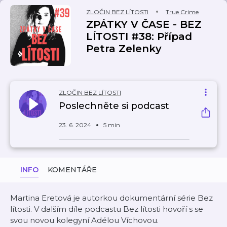
ZLOČIN BEZ LÍTOSTI
True Crime
ZPÁTKY V ČASE - BEZ
LÍTOSTI #38: Případ
Petra Zelenky
ZLOČIN BEZ LÍTOSTI
Poslechněte si podcast
23. 6. 2024
5 min
INFO
KOMENTÁŘE
Martina Eretová je autorkou dokumentární série Bez
lítosti. V dalším díle podcastu Bez lítosti hovoří s se
svou novou kolegyní Adélou Víchovou.