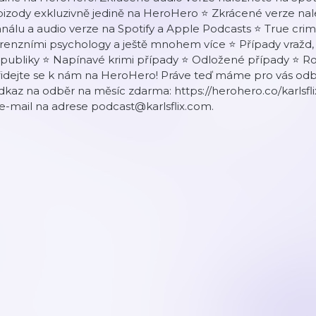
pizody exkluzivně jedině na HeroHero ⭐️ Zkrácené verze n
nálu a audio verze na Spotify a Apple Podcasts ⭐️ True crime 
renzními psychology a ještě mnohem více ⭐️ Případy vražd, 
publiky ⭐️ Napínavé krimi případy ⭐️ Odložené případy ⭐️ R
řidejte se k nám na HeroHero! Práve teď máme pro vás od
kaz na odběr na měsíc zdarma: https://herohero.co/karlsf
 e-mail na adrese podcast@karlsflix.com.