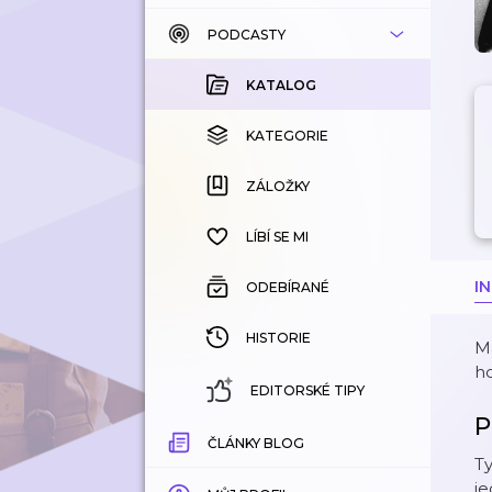
PODCASTY
KATALOG
KOUPENÉ
KATALOG
KATEGORIE
KATEGORIE
ZÁLOŽKY
ZÁLOŽKY
HISTORIE
LÍBÍ SE MI
I
ODEBÍRANÉ
HISTORIE
Ma
h
EDITORSKÉ TIPY
P
ČLÁNKY BLOG
Ty
je