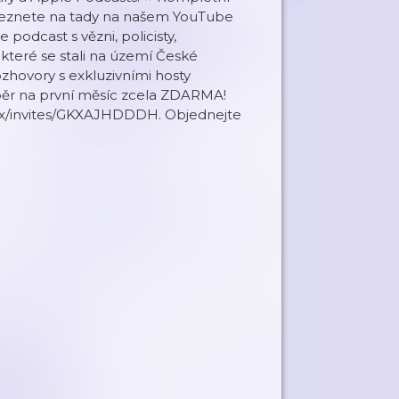
aleznete na tady na našem YouTube
podcast s vězni, policisty,
které se stali na území České
ozhovory s exkluzivními hosty
běr na první měsíc zcela ZDARMA!
lix/invites/GKXAJHDDDH. Objednejte