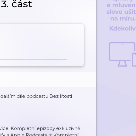
3. část
dalším díle podcastu Bez lítosti
více. Kompletní epizody exkluzivně
fy a Apple Podcasts. ⭐️ Kompletní