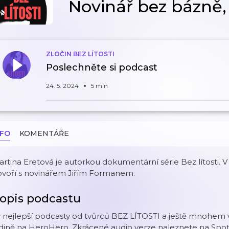
Novinář bez bázně, 
ZLOČIN BEZ LÍTOSTI
Poslechněte si podcast
24. 5. 2024
5 min
NFO
KOMENTÁŘE
rtina Eretová je autorkou dokumentární série Bez lítosti. V 
ovoří s novinářem Jiřím Formanem.
opis podcastu
 nejlepší podcasty od tvůrců BEZ LÍTOSTI a ještě mnohem 
dině na HeroHero. Zkrácené audio verze naleznete na Spoti