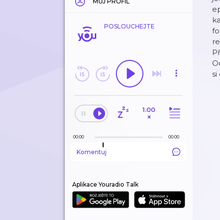
MŮJ PROFIL
e
ka
POSLOUCHEJTE
fo
re
P
Od
si
1.00
×
00:00
00:00
Komentuj
Aplikace Youradio Talk