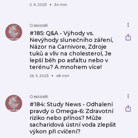
2. 6. 2023
34 min
O epizodě
#185: Q&A - Výhody vs.
Nevýhody slunečního záření,
Názor na Carnivore, Zdroje
tuků a vliv na cholesterol, Je
lepší běh po asfaltu nebo v
terénu? A mnohem více!
26. 5. 2023
48 min
O epizodě
#184: Study News - Odhalení
pravdy o Omega-6: Zdravotní
riziko nebo přínos? Může
sacharidová ústní voda zlepšit
výkon při cvičení?