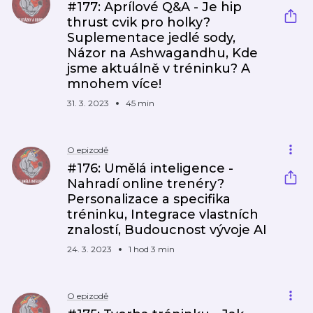
#177: Aprílové Q&A - Je hip
thrust cvik pro holky?
Suplementace jedlé sody,
Názor na Ashwagandhu, Kde
jsme aktuálně v tréninku? A
mnohem více!
31. 3. 2023
45 min
O epizodě
#176: Umělá inteligence -
Nahradí online trenéry?
Personalizace a specifika
tréninku, Integrace vlastních
znalostí, Budoucnost vývoje AI
24. 3. 2023
1 hod 3 min
O epizodě