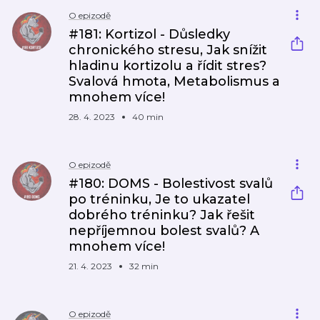
O epizodě
#181: Kortizol - Důsledky
chronického stresu, Jak snížit
hladinu kortizolu a řídit stres?
Svalová hmota, Metabolismus a
mnohem více!
28. 4. 2023
40 min
O epizodě
#180: DOMS - Bolestivost svalů
po tréninku, Je to ukazatel
dobrého tréninku? Jak řešit
nepříjemnou bolest svalů? A
mnohem více!
21. 4. 2023
32 min
O epizodě