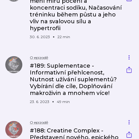
mění míru pocení a
koncentraci sodíku, Načasování
tréninku během půstu a jeho
vliv na svalovou sílu a
hypertrofii
30. 6. 2023
22 min
O epizodě
#189: Suplementace -
Informativní přehlcenost,
Nutnost užívání suplementů?
Vybírání dle cíle, Doplňování
makroživin a mnohem více!
23. 6. 2023
49 min
O epizodě
#188: Creatine Complex -
Představení nového, epického