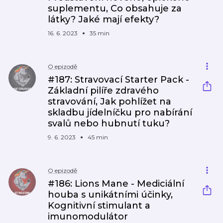
suplementu, Co obsahuje za
látky? Jaké mají efekty?
16. 6. 2023
35 min
O epizodě
#187: Stravovací Starter Pack -
Základní pilíře zdravého
stravování, Jak pohlížet na
skladbu jídelníčku pro nabírání
svalů nebo hubnutí tuku?
9. 6. 2023
45 min
O epizodě
#186: Lions Mane - Mediciální
houba s unikátními účinky,
Kognitivní stimulant a
imunomodulátor