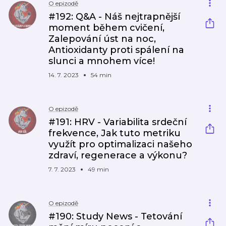
O epizodě
#192: Q&A - Náš nejtrapnější
moment během cvičení,
Zalepování úst na noc,
Antioxidanty proti spálení na
slunci a mnohem více!
14. 7. 2023
54 min
O epizodě
#191: HRV - Variabilita srdeční
frekvence, Jak tuto metriku
využít pro optimalizaci našeho
zdraví, regenerace a výkonu?
7. 7. 2023
49 min
O epizodě
#190: Study News - Tetování