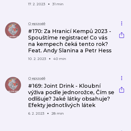
17. 2. 2023
31 min
O epizodě
#170: Za Hranicí Kempů 2023 -
Spouštíme registrace! Co vás
na kempech čeká tento rok?
Feat. Andy Slanina a Petr Hess
10. 2. 2023
40 min
O epizodě
#169: Joint Drink - Kloubní
výživa podle jednorožce, Čím se
odlišuje? Jaké látky obsahuje?
Efekty jednotlivých látek
6. 2. 2023
28 min