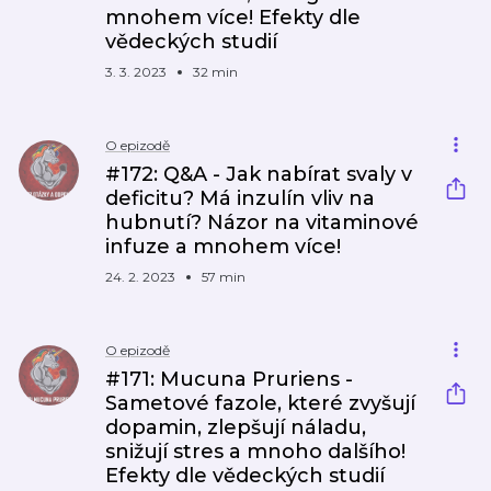
mnohem více! Efekty dle
vědeckých studií
3. 3. 2023
32 min
O epizodě
#172: Q&A - Jak nabírat svaly v
deficitu? Má inzulín vliv na
hubnutí? Názor na vitaminové
infuze a mnohem více!
24. 2. 2023
57 min
O epizodě
#171: Mucuna Pruriens -
Sametové fazole, které zvyšují
dopamin, zlepšují náladu,
snižují stres a mnoho dalšího!
Efekty dle vědeckých studií