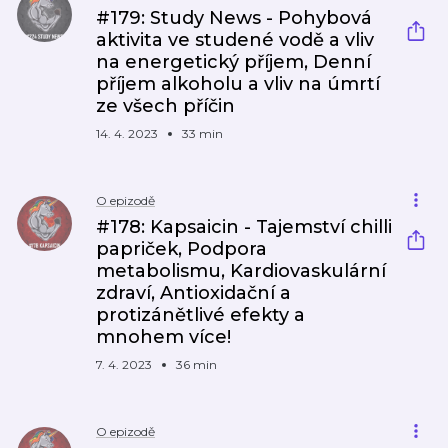
#179: Study News - Pohybová
aktivita ve studené vodě a vliv
na energetický příjem, Denní
příjem alkoholu a vliv na úmrtí
ze všech příčin
14. 4. 2023
33 min
O epizodě
#178: Kapsaicin - Tajemství chilli
papriček, Podpora
metabolismu, Kardiovaskulární
zdraví, Antioxidační a
protizánětlivé efekty a
mnohem více!
7. 4. 2023
36 min
O epizodě