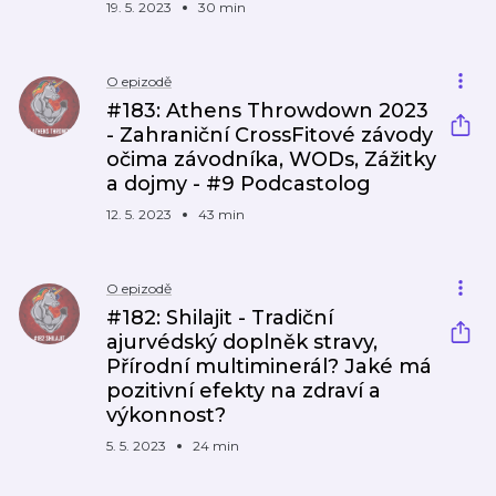
19. 5. 2023
30 min
O epizodě
#183: Athens Throwdown 2023
- Zahraniční CrossFitové závody
očima závodníka, WODs, Zážitky
a dojmy - #9 Podcastolog
12. 5. 2023
43 min
O epizodě
#182: Shilajit - Tradiční
ajurvédský doplněk stravy,
Přírodní multiminerál? Jaké má
pozitivní efekty na zdraví a
výkonnost?
5. 5. 2023
24 min