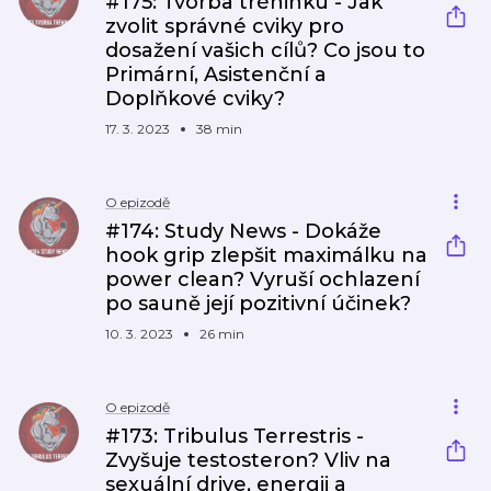
#175: Tvorba tréninku - Jak
zvolit správné cviky pro
dosažení vašich cílů? Co jsou to
Primární, Asistenční a
Doplňkové cviky?
17. 3. 2023
38 min
O epizodě
#174: Study News - Dokáže
hook grip zlepšit maximálku na
power clean? Vyruší ochlazení
po sauně její pozitivní účinek?
10. 3. 2023
26 min
O epizodě
#173: Tribulus Terrestris -
Zvyšuje testosteron? Vliv na
sexuální drive, energii a