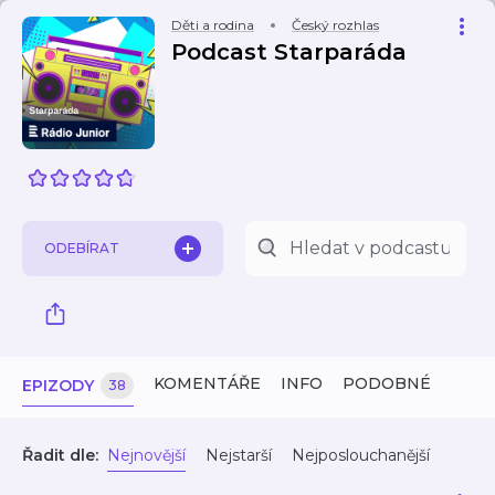
Děti a rodina
Český rozhlas
Podcast Starparáda
ODEBÍRAT
KOMENTÁŘE
INFO
PODOBNÉ
EPIZODY
38
Řadit dle:
Nejnovější
Nejstarší
Nejposlouchanější