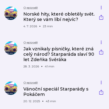
O epizodě
Norské hity, které obletěly svět.
Který se vám líbí nejvíc?
4. 7. 2026
23 min
O epizodě
Jak vznikaly písničky, které zná
celý národ? Starparáda slaví 90
let Zdeňka Svěráka
28. 3. 2026
41 min
O epizodě
Vánoční speciál Starparády s
Pokáčem
20. 12. 2025
43 min