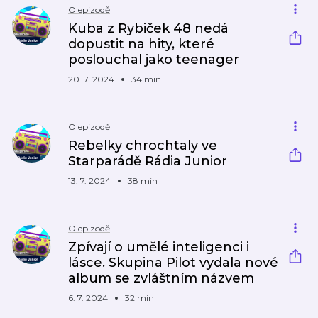
O epizodě
Kuba z Rybiček 48 nedá
dopustit na hity, které
poslouchal jako teenager
20. 7. 2024
34 min
O epizodě
Rebelky chrochtaly ve
Starparádě Rádia Junior
13. 7. 2024
38 min
O epizodě
Zpívají o umělé inteligenci i
lásce. Skupina Pilot vydala nové
album se zvláštním názvem
6. 7. 2024
32 min