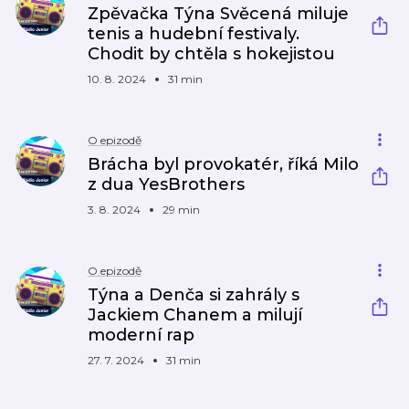
Zpěvačka Týna Svěcená miluje
tenis a hudební festivaly.
Chodit by chtěla s hokejistou
10. 8. 2024
31 min
O epizodě
Brácha byl provokatér, říká Milo
z dua YesBrothers
3. 8. 2024
29 min
O epizodě
Týna a Denča si zahrály s
Jackiem Chanem a milují
moderní rap
27. 7. 2024
31 min