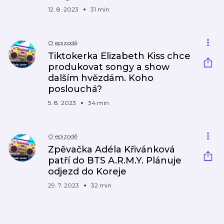
12. 8. 2023
31 min
O epizodě
Tiktokerka Elizabeth Kiss chce
produkovat songy a show
dalším hvězdám. Koho
poslouchá?
5. 8. 2023
34 min
O epizodě
Zpěvačka Adéla Křivánková
patří do BTS A.R.M.Y. Plánuje
odjezd do Koreje
29. 7. 2023
32 min