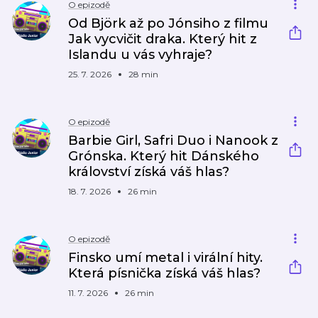
O epizodě
Od Björk až po Jónsiho z filmu
Jak vycvičit draka. Který hit z
Islandu u vás vyhraje?
25. 7. 2026
28 min
O epizodě
Barbie Girl, Safri Duo i Nanook z
Grónska. Který hit Dánského
království získá váš hlas?
18. 7. 2026
26 min
O epizodě
Finsko umí metal i virální hity.
Která písnička získá váš hlas?
11. 7. 2026
26 min