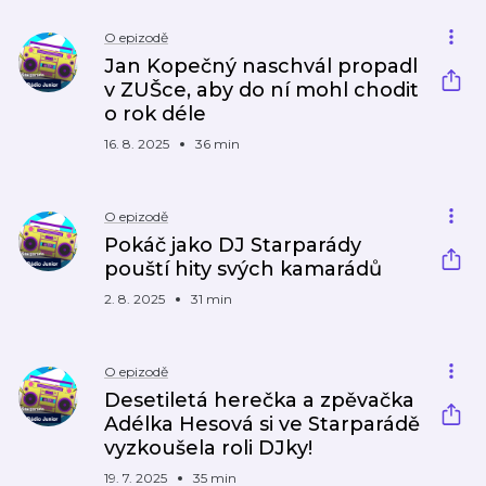
O epizodě
Jan Kopečný naschvál propadl
v ZUŠce, aby do ní mohl chodit
o rok déle
16. 8. 2025
36 min
O epizodě
Pokáč jako DJ Starparády
pouští hity svých kamarádů
2. 8. 2025
31 min
O epizodě
Desetiletá herečka a zpěvačka
Adélka Hesová si ve Starparádě
vyzkoušela roli DJky!
19. 7. 2025
35 min