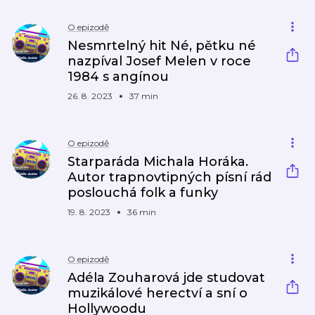
O epizodě
Nesmrtelný hit Né, pětku né
nazpíval Josef Melen v roce
1984 s angínou
26. 8. 2023
37 min
O epizodě
Starparáda Michala Horáka.
Autor trapnovtipných písní rád
poslouchá folk a funky
19. 8. 2023
36 min
O epizodě
Adéla Zouharová jde studovat
muzikálové herectví a sní o
Hollywoodu