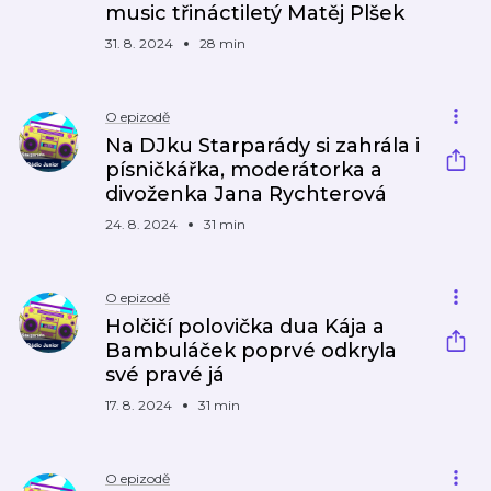
music třináctiletý Matěj Plšek
31. 8. 2024
28 min
O epizodě
Na DJku Starparády si zahrála i
písničkářka, moderátorka a
divoženka Jana Rychterová
24. 8. 2024
31 min
O epizodě
Holčičí polovička dua Kája a
Bambuláček poprvé odkryla
své pravé já
17. 8. 2024
31 min
O epizodě