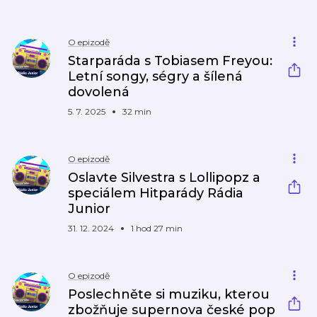
O epizodě
Starparáda s Tobiasem Freyou:
Letní songy, ségry a šílená
dovolená
5. 7. 2025
32 min
O epizodě
Oslavte Silvestra s Lollipopz a
speciálem Hitparády Rádia
Junior
31. 12. 2024
1 hod 27 min
O epizodě
Poslechněte si muziku, kterou
zbožňuje supernova české pop