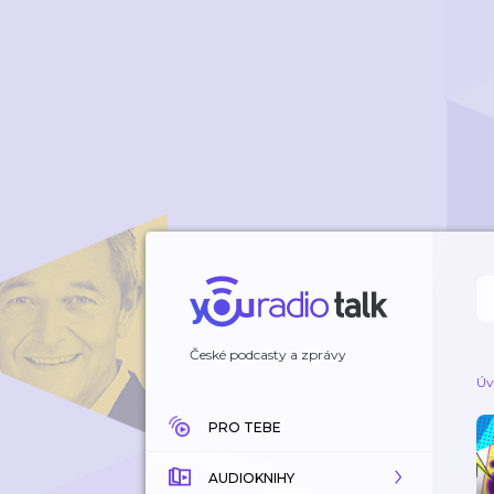
České podcasty a zprávy
Úv
PRO TEBE
AUDIOKNIHY