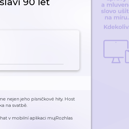
laví 90 let
me nejen jeho písničkové hity. Host
a na svatbě.
at v mobilní aplikaci mujRozhlas