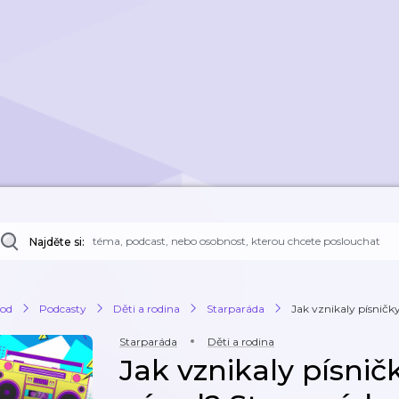
Najděte si:
od
Podcasty
Děti a rodina
Starparáda
Jak vznikaly písničky,
Starparáda
Děti a rodina
Jak vznikaly písničk