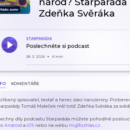
národ? Starparáda s
Zdeňka Svěráka
STARPARÁDA
Poslechněte si podcast
28. 3. 2026
41 min
NFO
KOMENTÁŘE
líbený spisovatel, textař a herec slaví narozeniny. Probere
arparády Tomáš Maleček měl totiž Zdeňka Svěráka za svědk
šechny díly podcastu Starparáda můžete pohodlně poslouch
ro
Android
a
iOS
nebo na webu
mujRozhlas.cz
.