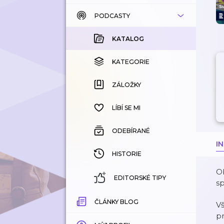
PODCASTY
KATALOG
KOUPENÉ
KATALOG
KATEGORIE
KATEGORIE
ZÁLOŽKY
ZÁLOŽKY
HISTORIE
LÍBÍ SE MI
ODEBÍRANÉ
I
HISTORIE
Ob
EDITORSKÉ TIPY
sp
ČLÁNKY BLOG
V
p