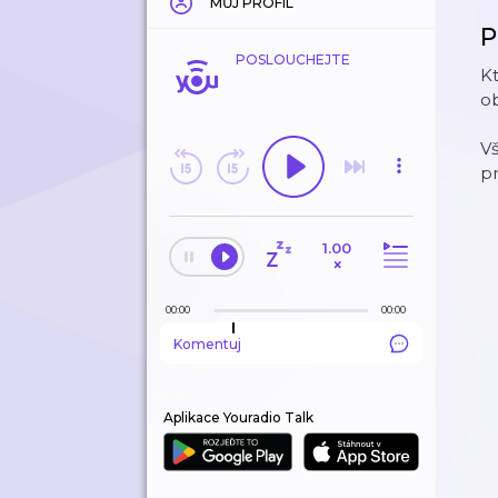
MŮJ PROFIL
P
POSLOUCHEJTE
Kt
o
V
p
1.00
×
00:00
00:00
Komentuj
Aplikace Youradio Talk