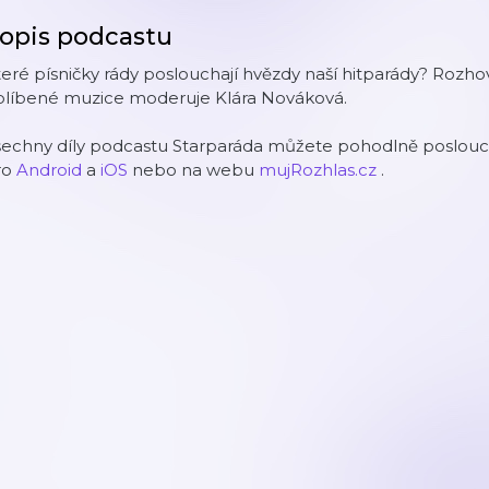
opis podcastu
eré písničky rády poslouchají hvězdy naší hitparády? Rozho
blíbené muzice moderuje Klára Nováková.
šechny díly podcastu Starparáda můžete pohodlně poslouch
ro
Android
a
iOS
nebo na webu
mujRozhlas.cz
.