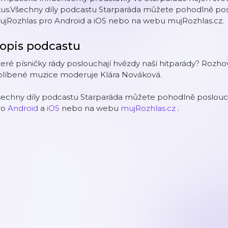
us.Všechny díly podcastu Starparáda můžete pohodlně posl
ujRozhlas pro Android a iOS nebo na webu mujRozhlas.cz.
opis podcastu
eré písničky rády poslouchají hvězdy naší hitparády? Rozho
blíbené muzice moderuje Klára Nováková.
šechny díly podcastu Starparáda můžete pohodlně poslouch
ro
Android
a
iOS
nebo na webu
mujRozhlas.cz
.