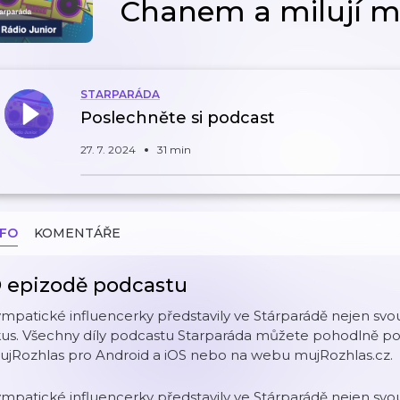
Chanem a milují m
STARPARÁDA
Poslechněte si podcast
27. 7. 2024
31 min
NFO
KOMENTÁŘE
 epizodě podcastu
mpatické influencerky představily ve Stárparádě nejen svou
us. Všechny díly podcastu Starparáda můžete pohodlně pos
ujRozhlas pro Android a iOS nebo na webu mujRozhlas.cz.
mpatické influencerky představily ve Stárparádě nejen svou