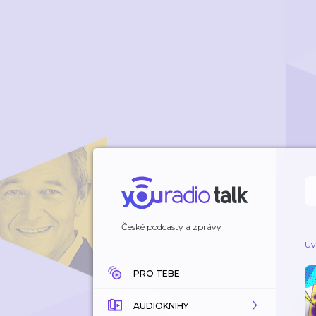
České podcasty a zprávy
Úv
PRO TEBE
AUDIOKNIHY