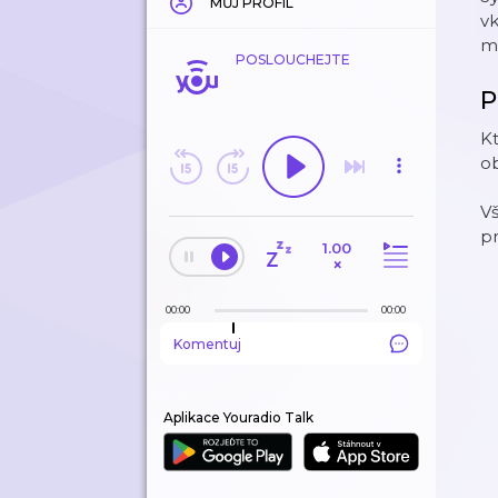
MŮJ PROFIL
vk
m
POSLOUCHEJTE
P
Kt
o
V
p
1.00
×
00:00
00:00
Komentuj
Aplikace Youradio Talk