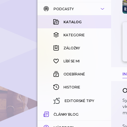
PODCASTY
KATALOG
KOUPENÉ
KATALOG
KATEGORIE
KATEGORIE
ZÁLOŽKY
ZÁLOŽKY
HISTORIE
LÍBÍ SE MI
I
ODEBÍRANÉ
HISTORIE
O
Sy
EDITORSKÉ TIPY
vk
m
ČLÁNKY BLOG
Sy