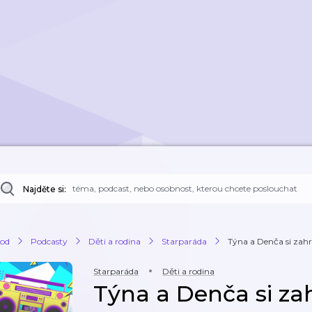
Najděte si:
od
Podcasty
Děti a rodina
Starparáda
Týna a Denča si zahr
Starparáda
Děti a rodina
Týna a Denča si za