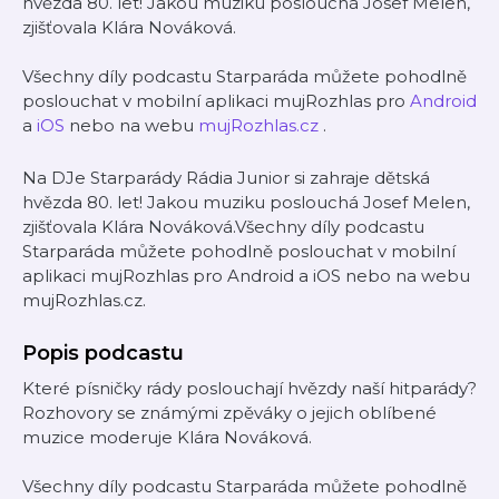
hvězda 80. let! Jakou muziku poslouchá Josef Melen,
zjišťovala Klára Nováková.
Všechny díly podcastu Starparáda můžete pohodlně
poslouchat v mobilní aplikaci mujRozhlas pro
Android
a
iOS
nebo na webu
mujRozhlas.cz
.
Na DJe Starparády Rádia Junior si zahraje dětská
hvězda 80. let! Jakou muziku poslouchá Josef Melen,
zjišťovala Klára Nováková.Všechny díly podcastu
Starparáda můžete pohodlně poslouchat v mobilní
aplikaci mujRozhlas pro Android a iOS nebo na webu
mujRozhlas.cz.
Popis podcastu
Které písničky rády poslouchají hvězdy naší hitparády?
Rozhovory se známými zpěváky o jejich oblíbené
muzice moderuje Klára Nováková.
Všechny díly podcastu Starparáda můžete pohodlně