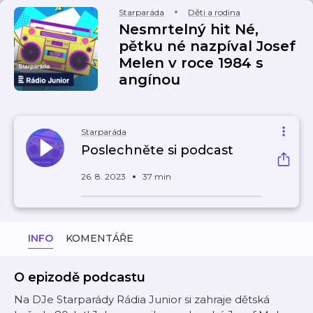
Starparáda
Děti a rodina
Nesmrtelný hit Né,
pětku né nazpíval Josef
Melen v roce 1984 s
angínou
Starparáda
Poslechněte si podcast
26. 8. 2023
37 min
INFO
KOMENTÁŘE
O epizodě podcastu
Na DJe Starparády Rádia Junior si zahraje dětská