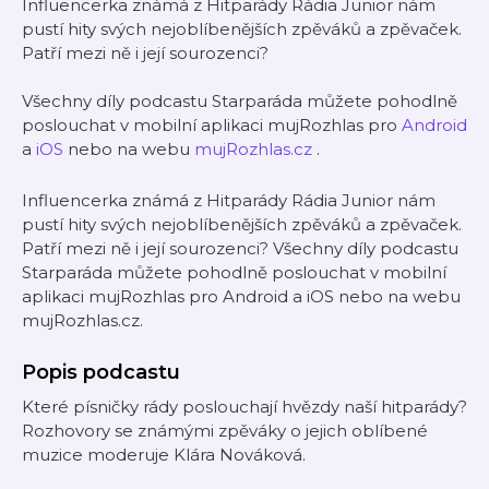
Influencerka známá z Hitparády Rádia Junior nám
pustí hity svých nejoblíbenějších zpěváků a zpěvaček.
Patří mezi ně i její sourozenci?
Všechny díly podcastu Starparáda můžete pohodlně
poslouchat v mobilní aplikaci mujRozhlas pro
Android
a
iOS
nebo na webu
mujRozhlas.cz
.
Influencerka známá z Hitparády Rádia Junior nám
pustí hity svých nejoblíbenějších zpěváků a zpěvaček.
Patří mezi ně i její sourozenci? Všechny díly podcastu
Starparáda můžete pohodlně poslouchat v mobilní
aplikaci mujRozhlas pro Android a iOS nebo na webu
mujRozhlas.cz.
Popis podcastu
Které písničky rády poslouchají hvězdy naší hitparády?
Rozhovory se známými zpěváky o jejich oblíbené
muzice moderuje Klára Nováková.