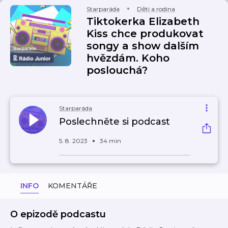
Starparáda
Děti a rodina
Tiktokerka Elizabeth
Kiss chce produkovat
songy a show dalším
hvězdám. Koho
poslouchá?
Starparáda
Poslechněte si podcast
5. 8. 2023
34 min
INFO
KOMENTÁŘE
O epizodě podcastu