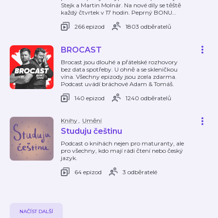
Stejk a Martin Molnár. Na nové díly se těště
každý čtvrtek v 17 hodin. Peprný BONU
…
266 epizod
1803 odběratelů
BROCAST
Brocast jsou dlouhé a přátelské rozhovory
bez data spotřeby. U ohně a se skleničkou
vína. Všechny epizody jsou zcela zdarma.
Podcast uvádí bráchové Adam & Tomáš.
140 epizod
1240 odběratelů
Knihy
,
Umění
Studuju češtinu
Podcast o knihách nejen pro maturanty, ale
pro všechny, kdo mají rádi čtení nebo český
jazyk.
64 epizod
3 odběratelé
NAČÍST DALŠÍ