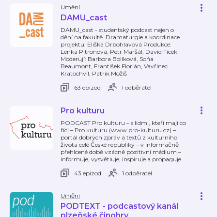
Umění
DAMU_cast
DAMU_cast - studentský podcast nejen o
dění na fakultě. Dramaturgie a koordinace
projektu: Eliška Drbohlavová Produkce:
Lenka Pitronová, Petr Maršál, David Ficek
Moderují: Barbora Bolíková, Soňa
Beaumont, František Florián, Vavřinec
Kratochvíl, Patrik Možíš
63 epizod
1 odběratel
Pro kulturu
PODCAST Pro kulturu – s lidmi, kteří mají co
říci – Pro kulturu (www.pro-kulturu.cz) –
portál dobrých zpráv a textů z kulturního
života celé České republiky – v informačně
přehlcené době vzácně pozitivní médium –
informuje, vysvětluje, inspiruje a propaguje
43 epizod
1 odběratel
Umění
PODTEXT - podcastový kanál
plzeňské činohry