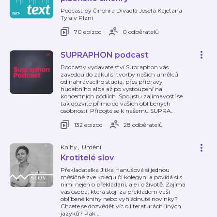
Podcast by činohra Divadla Josefa Kajetána
Tyla v Plzni
70 epizod
0 odběratelů
SUPRAPHON podcast
Podcasty vydavatelství Supraphon vás
zavedou do zákulisí tvorby našich umělců
od nahrávacího studia, přes přípravy
hudebního alba až po vystoupení na
koncertních pódiích. Spoustu zajímavostí se
tak dozvíte přímo od vašich oblíbených
osobností. Připojte se k našemu SUPRA
…
132 epizod
28 odběratelů
Knihy
,
Umění
Krotitelé slov
Překladatelka Jitka Hanušová si jednou
měsíčně zve kolegu či kolegyni a povídá si s
nimi nejen o překládání, ale i o životě. Zajímá
vás osoba, která stojí za překladem vaší
oblíbené knihy nebo vyhlédnuté novinky?
Chcete se dozvědět víc o literaturách jiných
jazyků? Pak
…