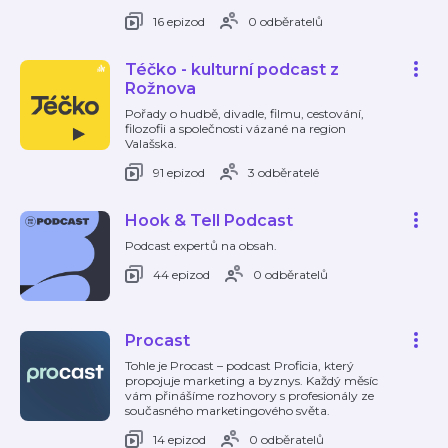
16 epizod
0 odběratelů
Téčko - kulturní podcast z
Rožnova
Pořady o hudbě, divadle, filmu, cestování,
filozofii a společnosti vázané na region
Valašska.
91 epizod
3 odběratelé
Hook & Tell Podcast
Podcast expertů na obsah.
44 epizod
0 odběratelů
Procast
Tohle je Procast – podcast Proficia, který
propojuje marketing a byznys. Každý měsíc
vám přinášíme rozhovory s profesionály ze
současného marketingového světa.
14 epizod
0 odběratelů