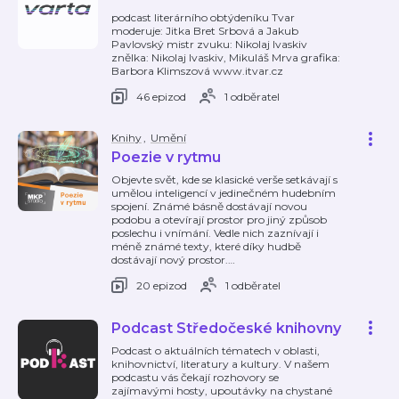
podcast literárního obtýdeníku Tvar
moderuje: Jitka Bret Srbová a Jakub
Pavlovský mistr zvuku: Nikolaj Ivaskiv
znělka: Nikolaj Ivaskiv, Mikuláš Mrva grafika:
Barbora Klimszová www.itvar.cz
46 epizod
1 odběratel
Knihy
,
Umění
Poezie v rytmu
Objevte svět, kde se klasické verše setkávají s
umělou inteligencí v jedinečném hudebním
spojení. Známé básně dostávají novou
podobu a otevírají prostor pro jiný způsob
poslechu i vnímání. Vedle nich zaznívají i
méně známé texty, které díky hudbě
dostávají nový prostor.
…
20 epizod
1 odběratel
Podcast Středočeské knihovny
Podcast o aktuálních tématech v oblasti,
knihovnictví, literatury a kultury. V našem
podcastu vás čekají rozhovory se
zajímavými hosty, upoutávky na chystané