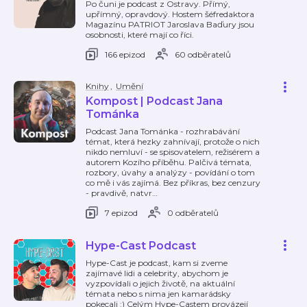
Po čuni je podcast z Ostravy. Přímý,
upřímný, opravdový. Hostem šéfredaktora
Magazínu PATRIOT Jaroslava Baďury jsou
osobnosti, které mají co říci.
166 epizod
60 odběratelů
Knihy
,
Umění
Kompost | Podcast Jana
Tománka
Podcast Jana Tománka - rozhrabávání
témat, která hezky zahnívají, protože o nich
nikdo nemluví - se spisovatelem, režisérem a
autorem Kozího příběhu. Palčivá témata,
rozbory, úvahy a analýzy - povídání o tom
co mě i vás zajímá. Bez příkras, bez cenzury
- pravdivě, natvr
…
7 epizod
0 odběratelů
Hype-Cast Podcast
Hype-Cast je podcast, kam si zveme
zajímavé lidi a celebrity, abychom je
vyzpovídali o jejich životě, na aktuální
témata nebo s nima jen kamarádsky
pokecali :) Celým Hype-Castem provázejí