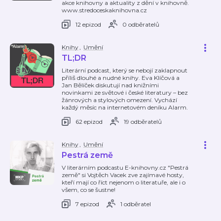
akce knihovny a aktuality z dění v knihovně.
www.stredoceskaknihovna.cz
12 epizod
0 odběratelů
Knihy
,
Umění
TL;DR
Literární podcast, který se nebojí zaklapnout
příliš dlouhé a nudné knihy. Eva Klíčová a
Jan Bělíček diskutují nad knižními
novinkami ze světové i české literatury – bez
žánrových a stylových omezení. Vychází
každý měsíc na internetovém deníku Alarm.
62 epizod
19 odběratelů
Knihy
,
Umění
Pestrá země
V literárním podcastu E-knihovny.cz "Pestrá
země" si Vojtěch Vacek zve zajímavé hosty,
kteří mají co říct nejenom o literatuře, ale i o
všem, co se šustne!
7 epizod
1 odběratel