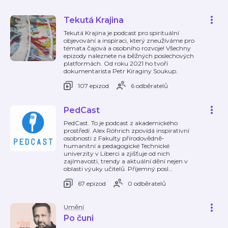
Tekutá Krajina
Tekutá Krajina je podcast pro spirituální
objevování a inspiraci, který zneužíváme pro
témata čajová a osobního rozvoje! Všechny
epizody naleznete na běžných poslechových
platformách. Od roku 2021 ho tvoří
dokumentarista Petr Kiraginy Soukup.
107 epizod
6 odběratelů
PedCast
PedCast. To je podcast z akademického
prostředí. Alex Röhrich zpovídá inspirativní
osobnosti z Fakulty přírodovědně-
humanitní a pedagogické Technické
univerzity v Liberci a zjišťuje od nich
zajímavosti, trendy a aktuální dění nejen v
oblasti výuky učitelů. Příjemný posl
…
67 epizod
0 odběratelů
Umění
Po čuni