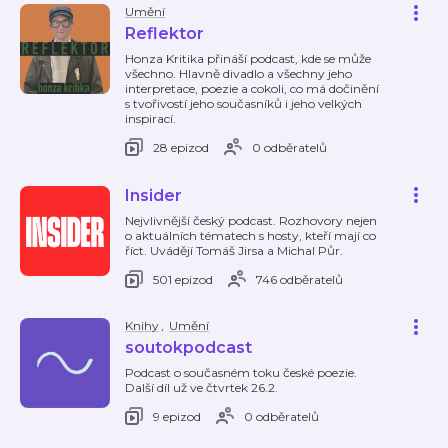
Umění
Reflektor
Honza Kritika přináší podcast, kde se může
všechno. Hlavně divadlo a všechny jeho
interpretace, poezie a cokoli, co má dočinění
s tvořivostí jeho současníků i jeho velkých
inspirací.
28 epizod
0 odběratelů
Insider
Nejvlivnější český podcast. Rozhovory nejen
o aktuálních tématech s hosty, kteří mají co
říct. Uvádějí Tomáš Jirsa a Michal Půr.
501 epizod
746 odběratelů
Knihy
,
Umění
soutokpodcast
Podcast o současném toku české poezie.
Další díl už ve čtvrtek 26.2.
9 epizod
0 odběratelů