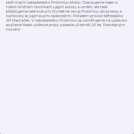
kteří mají k nakladatelství Protimluv blízko. Diskutujeme nejen o
našich knižních novinkách s jejich autory a umělci, ale také
přibližujeme také kulturní čtvrtletník revue Protimluv skrze texty a
rozhovory se zajímavými osobnostmi. Pořadem provází šéfredaktor
Jiří Macháček. V nakladatelství Protimluv se zaměřujeme na vydávání
současné české i světové prózy a poezie už téměř 20 let. Pod stejným
názvem