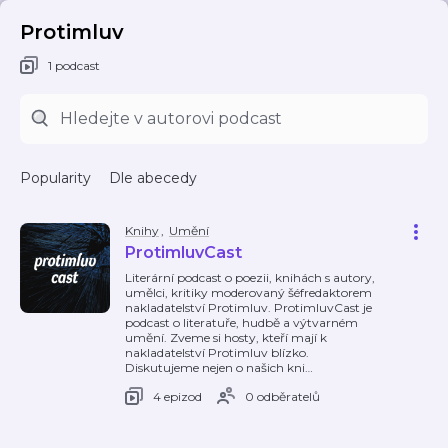
Protimluv
1 podcast
Popularity
Dle abecedy
Knihy
,
Umění
ProtimluvCast
Literární podcast o poezii, knihách s autory,
umělci, kritiky moderovaný šéfredaktorem
nakladatelství Protimluv. ProtimluvCast je
podcast o literatuře, hudbě a výtvarném
umění. Zveme si hosty, kteří mají k
nakladatelství Protimluv blízko.
Diskutujeme nejen o našich kni
…
4 epizod
0 odběratelů