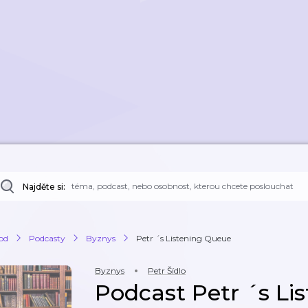
Najděte si:
od
Podcasty
Byznys
Petr ´s Listening Queue
Byznys
Petr Šídlo
Podcast Petr ´s Li