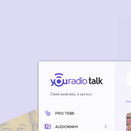
České podcasty a zprávy
Úv
PRO TEBE
AUDIOKNIHY