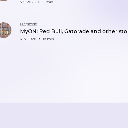
5. 5. 2026
21 min
O epizodě
MyON: Red Bull, Gatorade and other sto
4. 5. 2026
18 min
ZPĚT