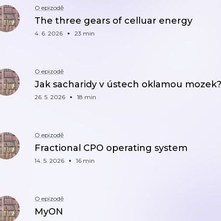
O epizodě
The three gears of celluar energy
4. 6. 2026
23 min
O epizodě
Jak sacharidy v ústech oklamou mozek
26. 5. 2026
18 min
O epizodě
Fractional CPO operating system
14. 5. 2026
16 min
O epizodě
MyON