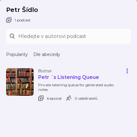
Petr Šídlo
1 podcast
Popularity
Dle abecedy
Byznys
Petr ´s Listening Queue
Private listening queue for generated audio
notes.
6 epizod
0 odběratelů