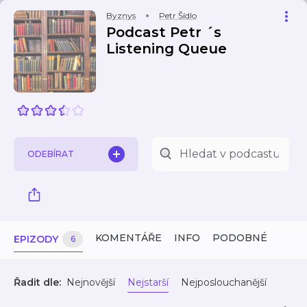
Byznys
Petr Šídlo
Podcast Petr ´s
Listening Queue
ODEBÍRAT
KOMENTÁŘE
INFO
PODOBNÉ
EPIZODY
6
Řadit dle:
Nejnovější
Nejstarší
Nejposlouchanější