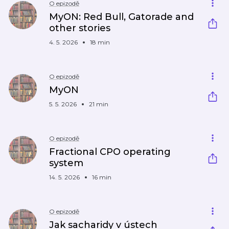
O epizodě
MyON: Red Bull, Gatorade and
other stories
4. 5. 2026
18 min
O epizodě
MyON
5. 5. 2026
21 min
O epizodě
Fractional CPO operating
system
14. 5. 2026
16 min
O epizodě
Jak sacharidy v ústech