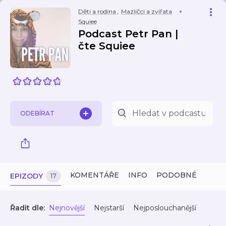
Děti a rodina
,
Mazlíčci a zvířata
Squiee
Podcast Petr Pan |
čte Squiee
ODEBÍRAT
KOMENTÁŘE
INFO
PODOBNÉ
EPIZODY
17
Řadit dle:
Nejnovější
Nejstarší
Nejposlouchanější