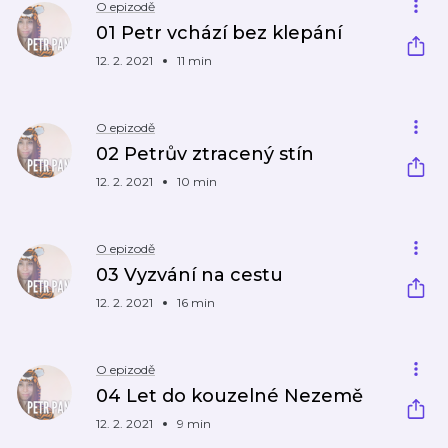
O epizodě
01 Petr vchází bez klepání
12. 2. 2021
11 min
O epizodě
02 Petrův ztracený stín
12. 2. 2021
10 min
O epizodě
03 Vyzvání na cestu
12. 2. 2021
16 min
O epizodě
04 Let do kouzelné Nezemě
12. 2. 2021
9 min