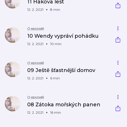
11 Hákova lest
12. 2. 2021
8 min
O epizodě
10 Wendy vypráví pohádku
12. 2. 2021
10 min
O epizodě
09 Ještě šťastnější domov
12. 2. 2021
6 min
O epizodě
08 Zátoka mořských panen
12. 2. 2021
16 min