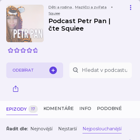
Děti a rodina
,
Mazlíčci a zvířata
Squiee
Podcast Petr Pan |
čte Squiee
ODEBÍRAT
KOMENTÁŘE
INFO
PODOBNÉ
EPIZODY
17
Řadit dle:
Nejnovější
Nejstarší
Nejposlouchanější