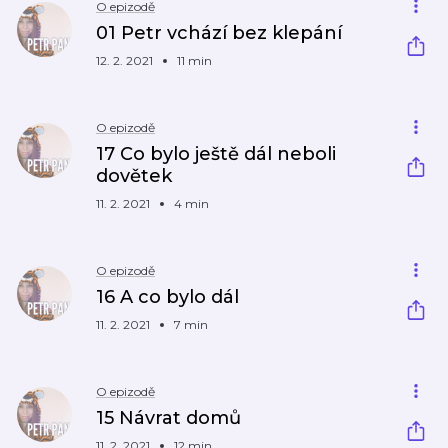
O epizodě
01 Petr vchází bez klepání
12. 2. 2021
11 min
O epizodě
17 Co bylo ještě dál neboli
dovětek
11. 2. 2021
4 min
O epizodě
16 A co bylo dál
11. 2. 2021
7 min
O epizodě
15 Návrat domů
11. 2. 2021
12 min