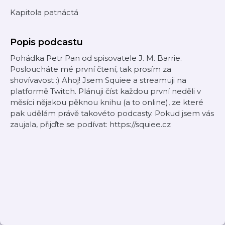
Kapitola patnáctá
Popis podcastu
Pohádka Petr Pan od spisovatele J. M. Barrie.
Posloucháte mé první čtení, tak prosím za
shovívavost :) Ahoj! Jsem Squiee a streamuji na
platformě Twitch. Plánuji číst každou první neděli v
měsíci nějakou pěknou knihu (a to online), ze které
pak udělám právě takovéto podcasty. Pokud jsem vás
zaujala, přijďte se podívat: https://squiee.cz