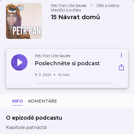
Petr Pan | čte Squiee
Děti a rodina
,
Mazlíčci a zvířata
15 Návrat domů
Petr Pan | čte Squiee
Poslechněte si podcast
11. 2. 2021
12 min
INFO
KOMENTÁŘE
O epizodě podcastu
Kapitola patnáctá