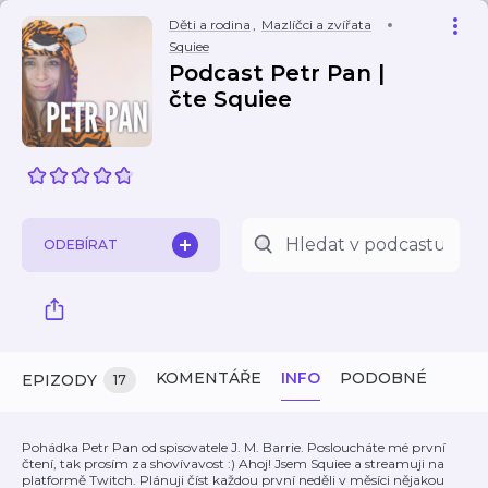
Děti a rodina
,
Mazlíčci a zvířata
Squiee
Podcast Petr Pan |
čte Squiee
ODEBÍRAT
KOMENTÁŘE
INFO
PODOBNÉ
EPIZODY
17
Pohádka Petr Pan od spisovatele J. M. Barrie. Posloucháte mé první
čtení, tak prosím za shovívavost :) Ahoj! Jsem Squiee a streamuji na
platformě Twitch. Plánuji číst každou první neděli v měsíci nějakou