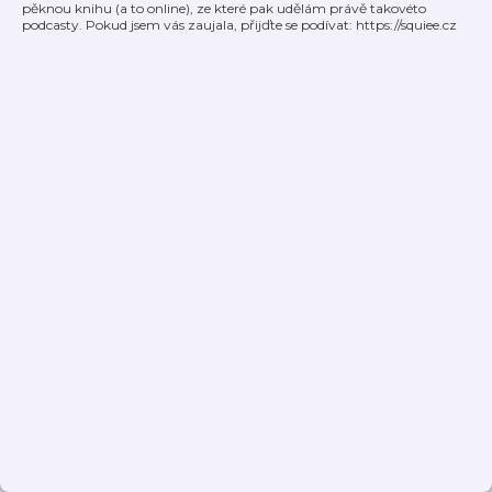
pěknou knihu (a to online), ze které pak udělám právě takovéto
podcasty. Pokud jsem vás zaujala, přijďte se podívat: https://squiee.cz