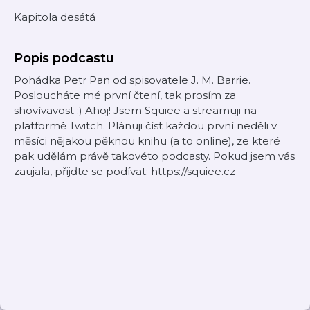
Kapitola desátá
Popis podcastu
Pohádka Petr Pan od spisovatele J. M. Barrie.
Posloucháte mé první čtení, tak prosím za
shovívavost :) Ahoj! Jsem Squiee a streamuji na
platformě Twitch. Plánuji číst každou první neděli v
měsíci nějakou pěknou knihu (a to online), ze které
pak udělám právě takovéto podcasty. Pokud jsem vás
zaujala, přijďte se podívat: https://squiee.cz