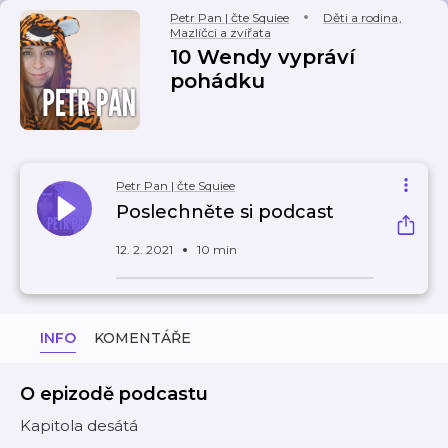
Petr Pan | čte Squiee
Děti a rodina
,
Mazlíčci a zvířata
10 Wendy vypráví
pohádku
Petr Pan | čte Squiee
Poslechněte si podcast
12. 2. 2021
10 min
INFO
KOMENTÁŘE
O epizodě podcastu
Kapitola desátá