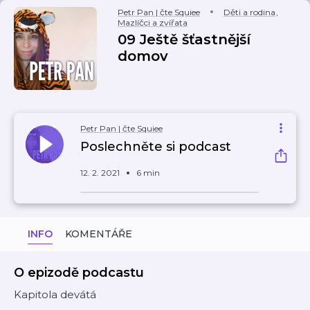
Petr Pan | čte Squiee
Děti a rodina
,
Mazlíčci a zvířata
09 Ještě šťastnější
domov
Petr Pan | čte Squiee
Poslechněte si podcast
12. 2. 2021
6 min
INFO
KOMENTÁŘE
O epizodě podcastu
Kapitola devátá