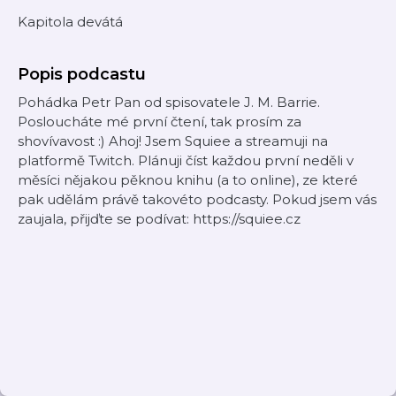
Kapitola devátá
Popis podcastu
Pohádka Petr Pan od spisovatele J. M. Barrie.
Posloucháte mé první čtení, tak prosím za
shovívavost :) Ahoj! Jsem Squiee a streamuji na
platformě Twitch. Plánuji číst každou první neděli v
měsíci nějakou pěknou knihu (a to online), ze které
pak udělám právě takovéto podcasty. Pokud jsem vás
zaujala, přijďte se podívat: https://squiee.cz