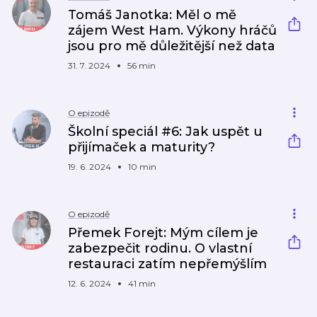
Tomáš Janotka: Měl o mě
zájem West Ham. Výkony hráčů
jsou pro mě důležitější než data
31. 7. 2024
56 min
O epizodě
Školní speciál #6: Jak uspět u
přijímaček a maturity?
19. 6. 2024
10 min
O epizodě
Přemek Forejt: Mým cílem je
zabezpečit rodinu. O vlastní
restauraci zatím nepřemýšlím
12. 6. 2024
41 min