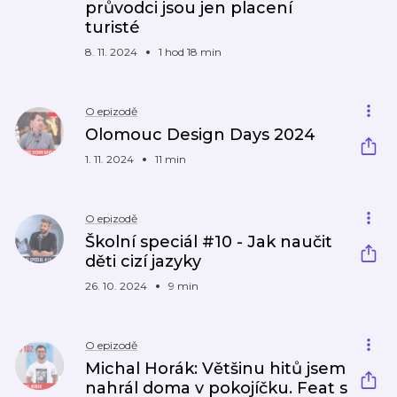
průvodci jsou jen placení
turisté
8. 11. 2024
1 hod 18 min
O epizodě
Olomouc Design Days 2024
1. 11. 2024
11 min
O epizodě
Školní speciál #10 - Jak naučit
děti cizí jazyky
26. 10. 2024
9 min
O epizodě
Michal Horák: Většinu hitů jsem
nahrál doma v pokojíčku. Feat s