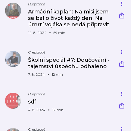
O epizodě
Armádní kaplan: Na misi jsem
se bál o život každý den. Na
úmrtí vojáka se nedá připravit
14. 8. 2024
59 min
O epizodě
Školní speciál #7: Doučování -
tajemství úspěchu odhaleno
7. 8. 2024
12 min
O epizodě
sdf
4. 8. 2024
12 min
O epizodě