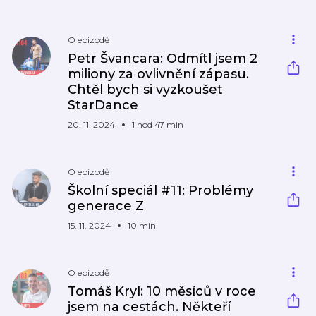
O epizodě
Petr Švancara: Odmítl jsem 2
miliony za ovlivnění zápasu.
Chtěl bych si vyzkoušet
StarDance
20. 11. 2024
1 hod 47 min
O epizodě
Školní speciál #11: Problémy
generace Z
15. 11. 2024
10 min
O epizodě
Tomáš Kryl: 10 měsíců v roce
jsem na cestách. Někteří