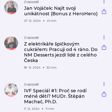
O epizodě
Jan Vojáček: Najít svoji
unikátnost (Bonus z HeroHero)
27. 12. 2024
41 min
O epizodě
Z elektrikáře špičkovým
cukrářem: Pracuji od 4 ráno. Do
NM Desserts jezdí lidé z celého
Česka
18. 12. 2024
52 min
O epizodě
IVF Speciál #1: Proč se rodí
méně dětí? MUDr. Štěpán
Machač, Ph.D.
11. 12. 2024
11 min