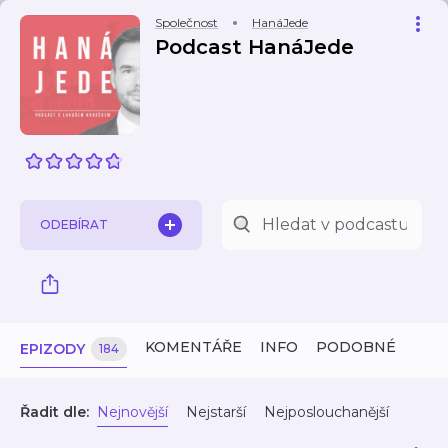
Společnost
HanáJede
Podcast HanáJede
ODEBÍRAT
KOMENTÁŘE
INFO
PODOBNÉ
EPIZODY
184
Řadit dle:
Nejnovější
Nejstarší
Nejposlouchanější