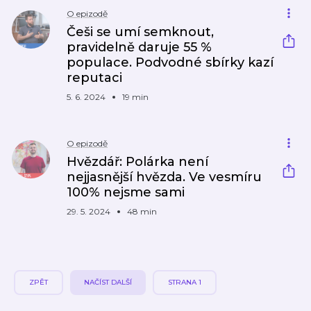
O epizodě
Češi se umí semknout,
pravidelně daruje 55 %
populace. Podvodné sbírky kazí
reputaci
5. 6. 2024
19 min
O epizodě
Hvězdář: Polárka není
nejjasnější hvězda. Ve vesmíru
100% nejsme sami
29. 5. 2024
48 min
ZPĚT
NAČÍST DALŠÍ
STRANA 1