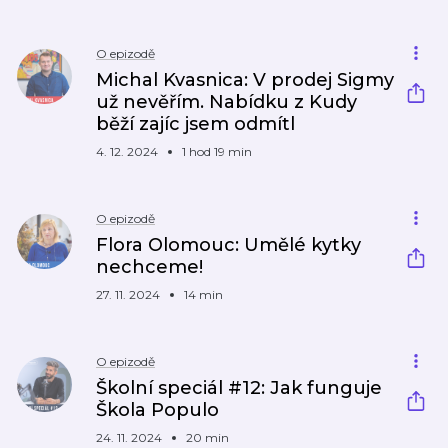
O epizodě
Michal Kvasnica: V prodej Sigmy
už nevěřím. Nabídku z Kudy
běží zajíc jsem odmítl
4. 12. 2024
1 hod 19 min
O epizodě
Flora Olomouc: Umělé kytky
nechceme!
27. 11. 2024
14 min
O epizodě
Školní speciál #12: Jak funguje
Škola Populo
24. 11. 2024
20 min