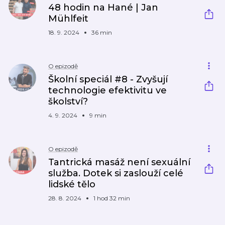
48 hodin na Hané | Jan
Mühlfeit
18. 9. 2024
36 min
O epizodě
Školní speciál #8 - Zvyšují
technologie efektivitu ve
školství?
4. 9. 2024
9 min
O epizodě
Tantrická masáž není sexuální
služba. Dotek si zaslouží celé
lidské tělo
28. 8. 2024
1 hod 32 min