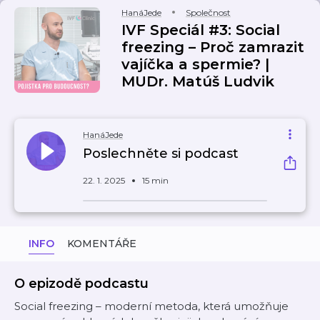
HanáJede
Společnost
IVF Speciál #3: Social
freezing – Proč zamrazit
vajíčka a spermie? |
MUDr. Matúš Ludvik
HanáJede
Poslechněte si podcast
22. 1. 2025
15 min
INFO
KOMENTÁŘE
O epizodě podcastu
Social freezing – moderní metoda, která umožňuje