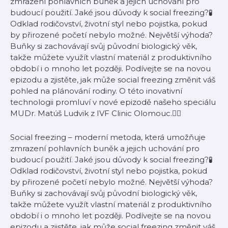
zmrazení pohlavních buněk a jejich uchování pro
budoucí použití. Jaké jsou důvody k social freezing?🧪
Odklad rodičovství, životní styl nebo pojistka, pokud
by přirozené početí nebylo možné. Největší výhoda?
Buňky si zachovávají svůj původní biologický věk,
takže můžete využít vlastní materiál z produktivního
období i o mnoho let později. Podívejte se na novou
epizodu a zjistěte, jak může social freezing změnit váš
pohled na plánování rodiny. O této inovativní
technologii promluví v nové epizodě našeho speciálu
MUDr. Matúš Ludvik z IVF Clinic Olomouc.👨‍⚕️
Social freezing – moderní metoda, která umožňuje
zmrazení pohlavních buněk a jejich uchování pro
budoucí použití. Jaké jsou důvody k social freezing?🧪
Odklad rodičovství, životní styl nebo pojistka, pokud
by přirozené početí nebylo možné. Největší výhoda?
Buňky si zachovávají svůj původní biologický věk,
takže můžete využít vlastní materiál z produktivního
období i o mnoho let později. Podívejte se na novou
epizodu a zjistěte, jak může social freezing změnit váš