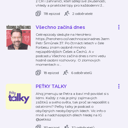
z ČR i zahraničí, kteří sdílejí své zkušenosti,
vhledy a praktické tipy pro každodenní ž
…
118 epizod
2 odběratelé
Všechno začíná dnes
Celé epizody sledujte na HeroHero:
https://herohero.co/vsechnozacinadnes Jsem
Petr Šimůnek 37. Po čtrnácti letech v čele
Forbesu znám osobně mnoho
nejúspěšnějších Češek a Čechů. A v
podcastu Všechno začíná dnes s nimi vedu
hodně osobní rozhovory. O zlomových
momentech v
…
18 epizod
6 odběratelů
PEŤKY TALKY
Ahoj jmenuju se Petra a baví mě povídat si s
lidmi. Každý z nás je plný zajímavých
zážitků a svého světa, tak proč se nepodělit s
ostatními? Peťky talky je podcast o
obyčejných neobyčejných lidech. Víc info o
mně a nadcházejících dílech hledej na IG
@petkisz
151 epizod
32 odběratelů