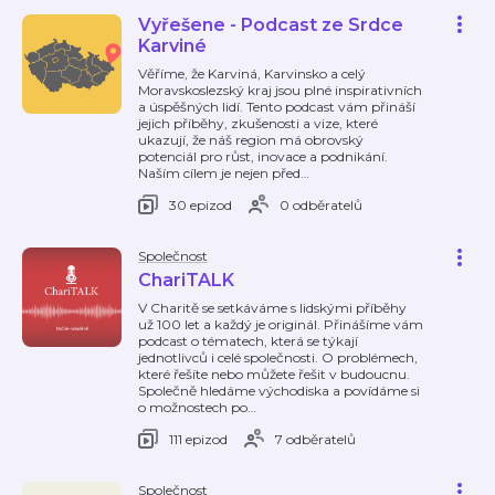
Vyřešene - Podcast ze Srdce
Karviné
Věříme, že Karviná, Karvinsko a celý
Moravskoslezský kraj jsou plné inspirativních
a úspěšných lidí. Tento podcast vám přináší
jejich příběhy, zkušenosti a vize, které
ukazují, že náš region má obrovský
potenciál pro růst, inovace a podnikání.
Naším cílem je nejen před
…
30 epizod
0 odběratelů
Společnost
ChariTALK
V Charitě se setkáváme s lidskými příběhy
už 100 let a každý je originál. Přinášíme vám
podcast o tématech, která se týkají
jednotlivců i celé společnosti. O problémech,
které řešíte nebo můžete řešit v budoucnu.
Společně hledáme východiska a povídáme si
o možnostech po
…
111 epizod
7 odběratelů
Společnost