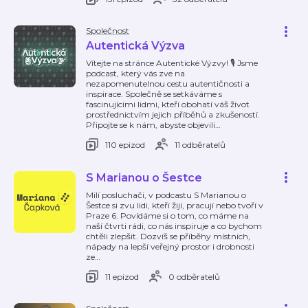
Společnost
Autentická Výzva
Vítejte na stránce Autentické Výzvy! 🎙️ Jsme
podcast, který vás zve na
nezapomenutelnou cestu autentičnosti a
inspirace. Společně se setkáváme s
fascinujícími lidmi, kteří obohatí váš život
prostřednictvím jejich příběhů a zkušeností.
Připojte se k nám, abyste objevili
…
110 epizod
11 odběratelů
S Marianou o Šestce
Milí posluchači, v podcastu S Marianou o
Šestce si zvu lidi, kteří žijí, pracují nebo tvoří v
Praze 6. Povídáme si o tom, co máme na
naší čtvrti rádi, co nás inspiruje a co bychom
chtěli zlepšit. Dozvíš se příběhy místních,
nápady na lepší veřejný prostor i drobnosti
ze
…
11 epizod
0 odběratelů