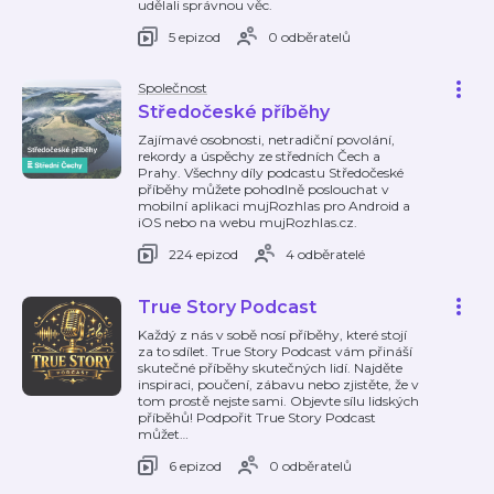
udělali správnou věc.
5 epizod
0 odběratelů
Společnost
Středočeské příběhy
Zajímavé osobnosti, netradiční povolání,
rekordy a úspěchy ze středních Čech a
Prahy. Všechny díly podcastu Středočeské
příběhy můžete pohodlně poslouchat v
mobilní aplikaci mujRozhlas pro Android a
iOS nebo na webu mujRozhlas.cz.
224 epizod
4 odběratelé
True Story Podcast
Každý z nás v sobě nosí příběhy, které stojí
za to sdílet. True Story Podcast vám přináší
skutečné příběhy skutečných lidí. Najděte
inspiraci, poučení, zábavu nebo zjistěte, že v
tom prostě nejste sami. Objevte sílu lidských
příběhů! Podpořit True Story Podcast
můžet
…
6 epizod
0 odběratelů