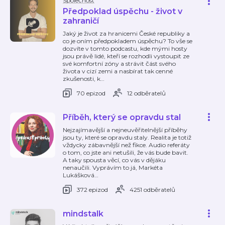
Společnost
Předpoklad úspěchu - život v
zahraničí
Jaký je život za hranicemi České republiky a
co je oním předpokladem úspěchu? To vše se
dozvíte v tomto podcastu, kde mými hosty
jsou právě lidé, kteří se rozhodli vystoupit ze
své komfortní zóny a strávit část svého
života v cizí zemi a nasbírat tak cenné
zkušenosti, k
…
70 epizod
12 odběratelů
Příběh, který se opravdu stal
Nejzajímavější a nejneuvěřitelnější příběhy
jsou ty, které se opravdu staly. Realita je totiž
vždycky zábavnější než fikce. Audio referáty
o tom, co jste ani netušili, že vás bude bavit.
A taky spousta věcí, co vás v dějáku
nenaučili. Vyprávím to já, Markéta
Lukášková
…
372 epizod
4251 odběratelů
mindstalk