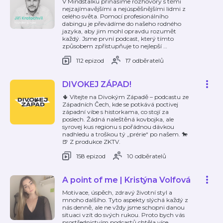
V Mindstalku přinášíme rozhovory s těmi
nejzajímavějšími a nejúspěšnějšími lidmi z
celého světa. Pomocí profesionálního
dabingu je převádíme do našeho rodného
jazyka, aby jim mohl opravdu rozumět
každý. Jsme první podcast, který tímto
způsobem zpřístupňuje to nejlepší
…
112 epizod
17 odběratelů
DIVOKEJ ZÁPAD!
🌵 Vítejte na Divokým Západě – podcastu ze
Západních Čech, kde se potkává poctivej
západní vibe s historkama, co stojí za
poslech. Žádná naleštěná kovbojka, ale
syrovej kus regionu s pořádnou dávkou
nadhledu a troškou tý „prérie“ po našem. 🐎
🍺 Z produkce ZKTV.
158 epizod
10 odběratelů
A point of me | Kristýna Volfová
Motivace, úspěch, zdravý životní styl a
mnoho dalšího. Tyto aspekty slýchá každý z
nás denně, ale ne vždy jsme schopni danou
situaci vzít do svých rukou. Proto bych vás
prostřednictvím podcastů chtěla více