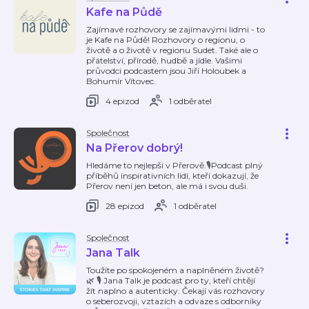
Kafe na Půdě
Zajímavé rozhovory se zajímavými lidmi - to
je Kafe na Půdě! Rozhovory o regionu, o
životě a o životě v regionu Sudet. Také ale o
přátelství, přírodě, hudbě a jídle. Vašimi
průvodci podcastem jsou Jiří Holoubek a
Bohumír Vítovec.
4 epizod
1 odběratel
Společnost
Na Přerov dobrý!
Hledáme to nejlepší v Přerově.🎙️Podcast plný
příběhů inspirativních lidí, kteří dokazují, že
Přerov není jen beton, ale má i svou duši.
28 epizod
1 odběratel
Společnost
Jana Talk
Toužíte po spokojeném a naplněném životě?
🌿 🎙️ Jana Talk je podcast pro ty, kteří chtějí
žít naplno a autenticky. Čekají vás rozhovory
o seberozvoji, vztazích a odvaze s odborníky