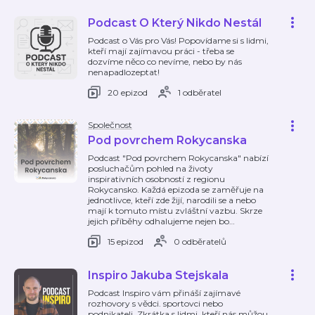
Podcast O Který Nikdo Nestál
Podcast o Vás pro Vás! Popovídame si s lidmi,
kteří mají zajímavou práci - třeba se
dozvíme něco co nevíme, nebo by nás
nenapadlozeptat!
20 epizod
1 odběratel
Společnost
Pod povrchem Rokycanska
Podcast "Pod povrchem Rokycanska" nabízí
posluchačům pohled na životy
inspirativních osobností z regionu
Rokycansko. Každá epizoda se zaměřuje na
jednotlivce, kteří zde žijí, narodili se a nebo
mají k tomuto místu zvláštní vazbu. Skrze
jejich příběhy odhalujeme nejen bo
…
15 epizod
0 odběratelů
Inspiro Jakuba Stejskala
Podcast Inspiro vám přináší zajímavé
rozhovory s vědci. sportovci nebo
podnikateli. Zkrátka s lidmi, kteří nás můžou