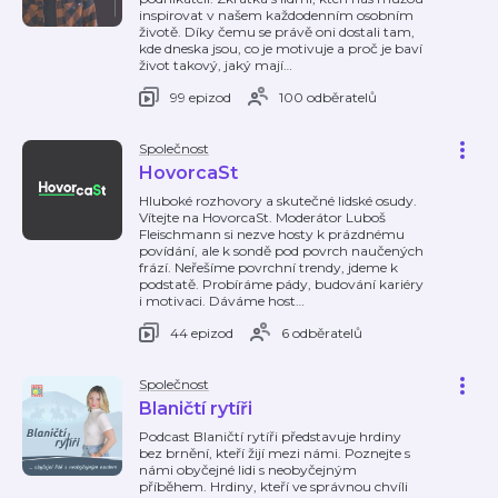
inspirovat v našem každodenním osobním
životě. Díky čemu se právě oni dostali tam,
kde dneska jsou, co je motivuje a proč je baví
život takový, jaký mají
…
99 epizod
100 odběratelů
Společnost
HovorcaSt
Hluboké rozhovory a skutečné lidské osudy.
Vítejte na HovorcaSt. Moderátor Luboš
Fleischmann si nezve hosty k prázdnému
povídání, ale k sondě pod povrch naučených
frází. Neřešíme povrchní trendy, jdeme k
podstatě. Probíráme pády, budování kariéry
i motivaci. Dáváme host
…
44 epizod
6 odběratelů
Společnost
Blaničtí rytíři
Podcast Blaničtí rytíři představuje hrdiny
bez brnění, kteří žijí mezi námi. Poznejte s
námi obyčejné lidi s neobyčejným
příběhem. Hrdiny, kteří ve správnou chvíli