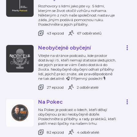
Rozhovory s lidmi jako jste vy. S lidmi,
kterým se život otočil vzhůru nohama.
Některým z nich naše společnost nastavuje
záda, jiným podává pomocnou ruku.
Poslechněte si jejich příběhy.
43 epizod
67 odběratelů
Neobyčejně obyčejní
Vítejte na stránce podcastu, kde prostor
dostávají i ti, kteří nemají statisíce sledujících,
ale jejich práce se vám často dostává do
života. Neobyčejně obyčejní odhalí příběhy
lidí, jejichž práci znáte, ale pravděpodobně
ne tak detailně. 🎧 Příjemný poslech! 🎙️
27 epizod
2 odběratelé
Na Pokec
Na Pokec je podcast o lidech, kteří dělají
obyčejnou práci neobyčejně dobře.
Poslechněte si příběhy a rady praktiků, kteří
patří mezi špičky na našem trhu.
82 epizod
4 odběratelé