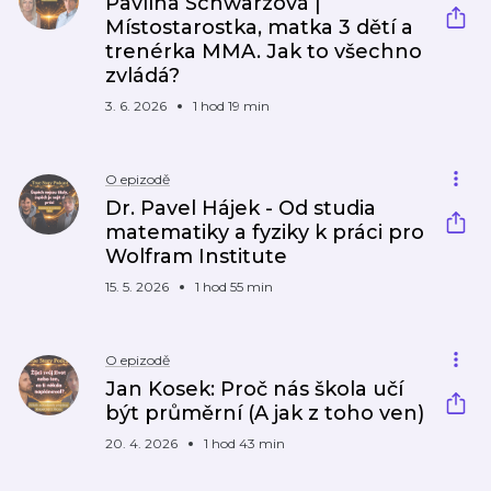
Pavlína Schwarzová |
Místostarostka, matka 3 dětí a
trenérka MMA. Jak to všechno
zvládá?
3. 6. 2026
1 hod 19 min
O epizodě
Dr. Pavel Hájek - Od studia
matematiky a fyziky k práci pro
Wolfram Institute
15. 5. 2026
1 hod 55 min
O epizodě
Jan Kosek: Proč nás škola učí
být průměrní (A jak z toho ven)
20. 4. 2026
1 hod 43 min