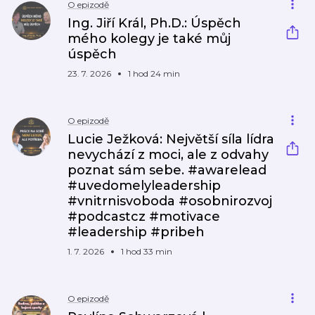
O epizodě
Ing. Jiří Král, Ph.D.: Úspěch
mého kolegy je také můj
úspěch
23. 7. 2026
1 hod 24 min
O epizodě
Lucie Ježková: Největší síla lídra
nevychází z moci, ale z odvahy
poznat sám sebe. #awarelead
#uvedomelyleadership
#vnitrnisvoboda #osobnirozvoj
#podcastcz #motivace
#leadership #pribeh
1. 7. 2026
1 hod 33 min
O epizodě