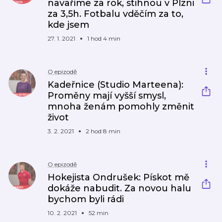
navaříme za rok, stihnou v Plzni
za 3,5h. Fotbalu vděčím za to,
kde jsem
27. 1. 2021
1 hod 4 min
O epizodě
Kadeřnice (Studio Marteena):
Proměny mají vyšší smysl,
mnoha ženám pomohly změnit
život
3. 2. 2021
2 hod 8 min
O epizodě
Hokejista Ondrušek: Pískot mě
dokáže nabudit. Za novou halu
bychom byli rádi
10. 2. 2021
52 min