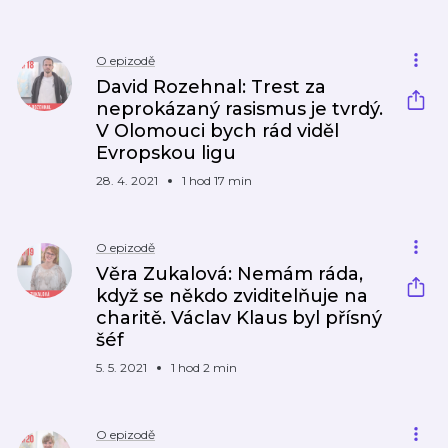
O epizodě
David Rozehnal: Trest za
neprokázaný rasismus je tvrdý.
V Olomouci bych rád viděl
Evropskou ligu
28. 4. 2021
1 hod 17 min
O epizodě
Věra Zukalová: Nemám ráda,
když se někdo zviditelňuje na
charitě. Václav Klaus byl přísný
šéf
5. 5. 2021
1 hod 2 min
O epizodě