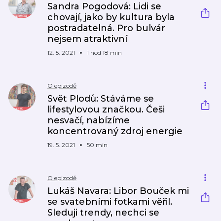
Sandra Pogodová: Lidi se
chovají, jako by kultura byla
postradatelná. Pro bulvár
nejsem atraktivní
12. 5. 2021
1 hod 18 min
O epizodě
Svět Plodů: Stáváme se
lifestylovou značkou. Češi
nesvačí, nabízíme
koncentrovaný zdroj energie
19. 5. 2021
50 min
O epizodě
Lukáš Navara: Libor Bouček mi
se svatebními fotkami věřil.
Sleduji trendy, nechci se