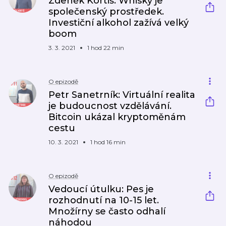
Zdeněk Kortiš: Whisky je
společenský prostředek.
Investiční alkohol zažívá velký
boom
3. 3. 2021
1 hod 22 min
O epizodě
Petr Sanetrník: Virtuální realita
je budoucnost vzdělávání.
Bitcoin ukázal kryptoměnám
cestu
10. 3. 2021
1 hod 16 min
O epizodě
Vedoucí útulku: Pes je
rozhodnutí na 10-15 let.
Množírny se často odhalí
náhodou