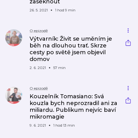
zaseknout
26. 5. 2021
1 hod 9 min
O epizodě
Výtvarník: Živit se uměním je
běh na dlouhou trať. Skrze
cesty po světě jsem objevil
domov
2. 6. 2021
57 min
O epizodě
Kouzelník Tomasiano: Svá
kouzla bych neprozradil ani za
miliardu. Publikum nejvíc baví
mikromagie
9. 6. 2021
1 hod 13 min