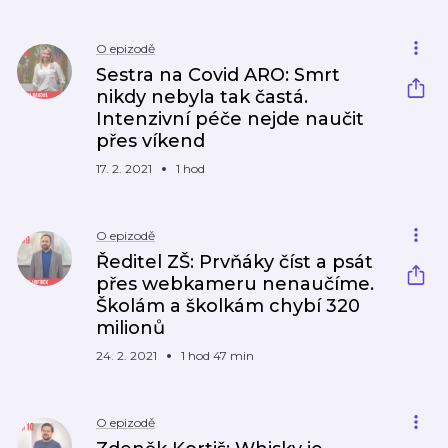
O epizodě
Sestra na Covid ARO: Smrt
nikdy nebyla tak častá.
Intenzivní péče nejde naučit
přes víkend
17. 2. 2021
1 hod
O epizodě
Ředitel ZŠ: Prvňáky číst a psát
přes webkameru nenaučíme.
Školám a školkám chybí 320
milionů
24. 2. 2021
1 hod 47 min
O epizodě