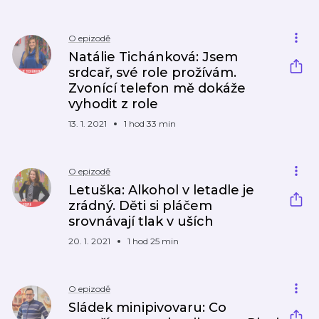
O epizodě
Natálie Tichánková: Jsem
srdcař, své role prožívám.
Zvonící telefon mě dokáže
vyhodit z role
13. 1. 2021
1 hod 33 min
O epizodě
Letuška: Alkohol v letadle je
zrádný. Děti si pláčem
srovnávají tlak v uších
20. 1. 2021
1 hod 25 min
O epizodě
Sládek minipivovaru: Co