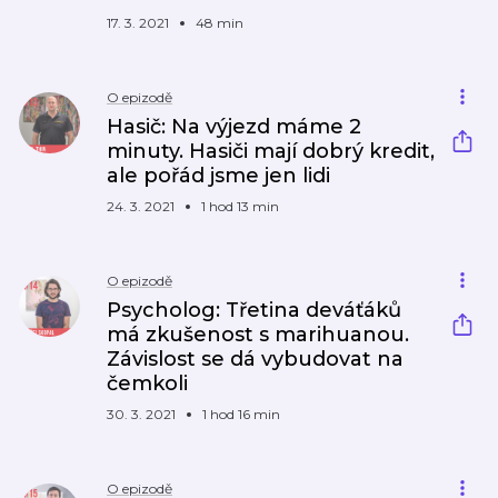
17. 3. 2021
48 min
O epizodě
Hasič: Na výjezd máme 2
minuty. Hasiči mají dobrý kredit,
ale pořád jsme jen lidi
24. 3. 2021
1 hod 13 min
O epizodě
Psycholog: Třetina deváťáků
má zkušenost s marihuanou.
Závislost se dá vybudovat na
čemkoli
30. 3. 2021
1 hod 16 min
O epizodě