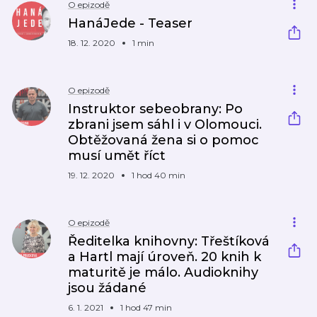
O epizodě
HanáJede - Teaser
18. 12. 2020
1 min
O epizodě
Instruktor sebeobrany: Po
zbrani jsem sáhl i v Olomouci.
Obtěžovaná žena si o pomoc
musí umět říct
19. 12. 2020
1 hod 40 min
O epizodě
Ředitelka knihovny: Třeštíková
a Hartl mají úroveň. 20 knih k
maturitě je málo. Audioknihy
jsou žádané
6. 1. 2021
1 hod 47 min