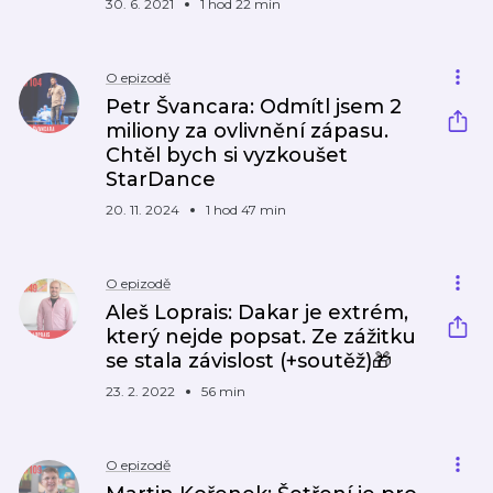
30. 6. 2021
1 hod 22 min
O epizodě
Petr Švancara: Odmítl jsem 2
miliony za ovlivnění zápasu.
Chtěl bych si vyzkoušet
StarDance
20. 11. 2024
1 hod 47 min
O epizodě
Aleš Loprais: Dakar je extrém,
který nejde popsat. Ze zážitku
se stala závislost (+soutěž)🎁
23. 2. 2022
56 min
O epizodě