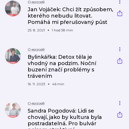
O epizodě
Jan Vojáček: Chci žít způsobem,
kterého nebudu litovat.
Pomáhá mi přerušovaný půst
25. 8. 2021
1 hod 38 min
O epizodě
Bylinkářka: Detox těla je
vhodný na podzim. Noční
buzení značí problémy s
trávením
16. 11. 2023
46 min
O epizodě
Sandra Pogodová: Lidi se
chovají, jako by kultura byla
postradatelná. Pro bulvár