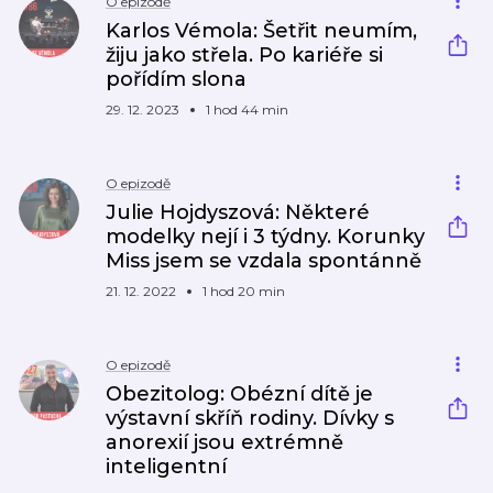
O epizodě
Karlos Vémola: Šetřit neumím,
žiju jako střela. Po kariéře si
pořídím slona
29. 12. 2023
1 hod 44 min
O epizodě
Julie Hojdyszová: Některé
modelky nejí i 3 týdny. Korunky
Miss jsem se vzdala spontánně
21. 12. 2022
1 hod 20 min
O epizodě
Obezitolog: Obézní dítě je
výstavní skříň rodiny. Dívky s
anorexií jsou extrémně
inteligentní