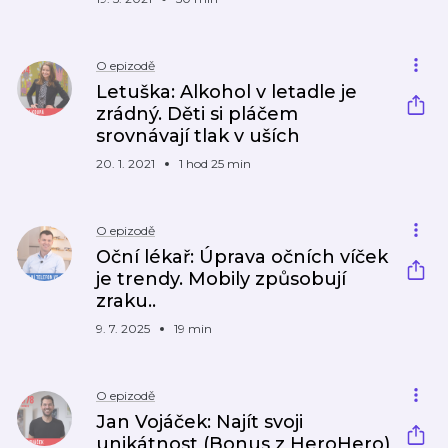
O epizodě
Letuška: Alkohol v letadle je
zrádný. Děti si pláčem
srovnávají tlak v uších
20. 1. 2021
1 hod 25 min
O epizodě
Oční lékař: Úprava očních víček
je trendy. Mobily způsobují
zraku..
9. 7. 2025
19 min
O epizodě
Jan Vojáček: Najít svoji
unikátnost (Bonus z HeroHero)