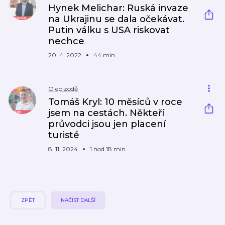
Hynek Melichar: Ruská invaze
na Ukrajinu se dala očekávat.
Putin válku s USA riskovat
nechce
20. 4. 2022
44 min
O epizodě
Tomáš Kryl: 10 měsíců v roce
jsem na cestách. Někteří
průvodci jsou jen placení
turisté
8. 11. 2024
1 hod 18 min
ZPĚT
NAČÍST DALŠÍ