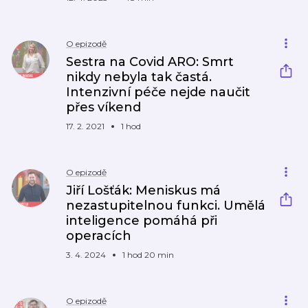
O epizodě
Sestra na Covid ARO: Smrt
nikdy nebyla tak častá.
Intenzivní péče nejde naučit
přes víkend
17. 2. 2021
1 hod
O epizodě
Jiří Lošťák: Meniskus má
nezastupitelnou funkci. Umělá
inteligence pomáhá při
operacích
3. 4. 2024
1 hod 20 min
O epizodě