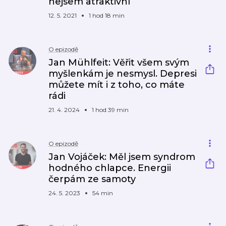
nejsem atraktivní
12. 5. 2021
1 hod 18 min
O epizodě
Jan Mühlfeit: Věřit všem svým
myšlenkám je nesmysl. Depresi
můžete mít i z toho, co máte
rádi
21. 4. 2024
1 hod 39 min
O epizodě
Jan Vojáček: Měl jsem syndrom
hodného chlapce. Energii
čerpám ze samoty
24. 5. 2023
54 min