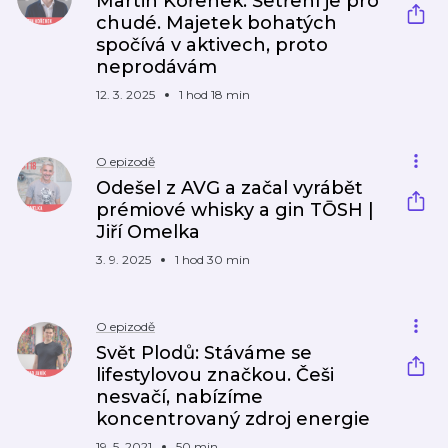
Martin Kořenek: Šetření je pro
chudé. Majetek bohatých
spočívá v aktivech, proto
neprodávám
12. 3. 2025
1 hod 18 min
O epizodě
Odešel z AVG a začal vyrábět
prémiové whisky a gin TŌSH |
Jiří Omelka
3. 9. 2025
1 hod 30 min
O epizodě
Svět Plodů: Stáváme se
lifestylovou značkou. Češi
nesvačí, nabízíme
koncentrovaný zdroj energie
19. 5. 2021
50 min