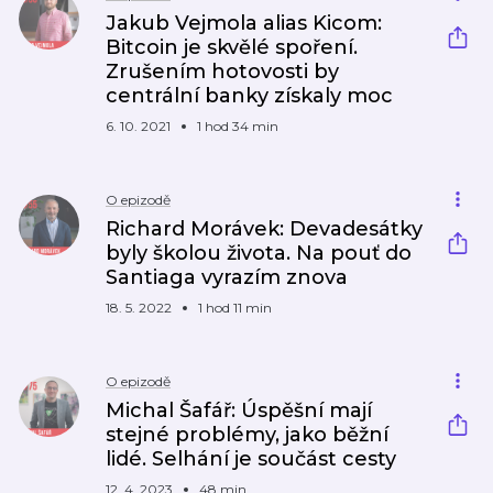
Jakub Vejmola alias Kicom:
Bitcoin je skvělé spoření.
Zrušením hotovosti by
centrální banky získaly moc
6. 10. 2021
1 hod 34 min
O epizodě
Richard Morávek: Devadesátky
byly školou života. Na pouť do
Santiaga vyrazím znova
18. 5. 2022
1 hod 11 min
O epizodě
Michal Šafář: Úspěšní mají
stejné problémy, jako běžní
lidé. Selhání je součást cesty
12. 4. 2023
48 min