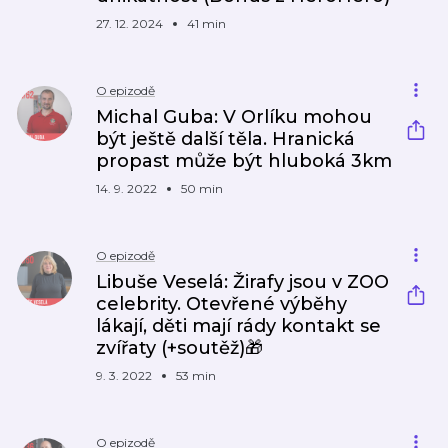
27. 12. 2024
41 min
O epizodě
Michal Guba: V Orlíku mohou
být ještě další těla. Hranická
propast může být hluboká 3km
14. 9. 2022
50 min
O epizodě
Libuše Veselá: Žirafy jsou v ZOO
celebrity. Otevřené výběhy
lákají, děti mají rády kontakt se
zvířaty (+soutěž)🎁
9. 3. 2022
53 min
O epizodě