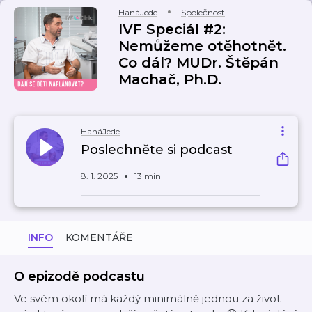
HanáJede
Společnost
IVF Speciál #2:
Nemůžeme otěhotnět.
Co dál? MUDr. Štěpán
Machač, Ph.D.
HanáJede
Poslechněte si podcast
8. 1. 2025
13 min
INFO
KOMENTÁŘE
O epizodě podcastu
Ve svém okolí má každý minimálně jednou za život