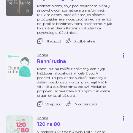
Podcast o tom, co je pod povrchem. Věnuji
se psychologii, somatice a transformaci.
Mluvím o tom, proč děláme, co děláme -
proč zajídáme emoce, proč si neumíme říct
ne, proč se brzdíme v tom, co chceme. A jak
to změnit. Jsem Kateřina - studentka
psychologie, účastnice
…
111 epizod
3 odběratelé
Zdraví
Ranní rutina
Ranní rutina může zlepšit celý den a její
každodenní opakování i celý život. V
podcastu si povídáme s lékaři, pacienty a
dalšími osobnostmi o tom, jak najít klíč k
vitalitě a celoživotnímu zdraví. Hledáme
propojení zdraví střev s různými funkcemi
organismu, ať už s trá
…
59 epizod
17 odběratelů
Zdraví
120 na 80
V podcastu 120 na 80 webu Vitalia.cz se