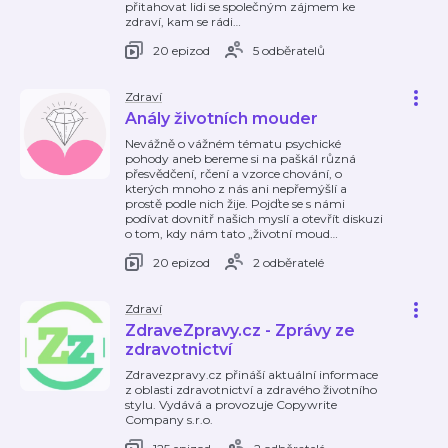
přitahovat lidi se společným zájmem ke
zdraví, kam se rádi
…
20 epizod
5 odběratelů
Zdraví
Anály životních mouder
Nevážně o vážném tématu psychické
pohody aneb bereme si na paškál různá
přesvědčení, rčení a vzorce chování, o
kterých mnoho z nás ani nepřemýšlí a
prostě podle nich žije. Pojďte se s námi
podívat dovnitř našich myslí a otevřít diskuzi
o tom, kdy nám tato „životní moud
…
20 epizod
2 odběratelé
Zdraví
ZdraveZpravy.cz - Zprávy ze
zdravotnictví
Zdravezpravy.cz přináší aktuální informace
z oblasti zdravotnictví a zdravého životního
stylu. Vydává a provozuje Copywrite
Company s.r.o.