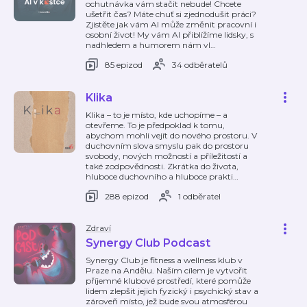
ochutnávka vám stačit nebude! Chcete
ušetřit čas? Máte chuť si zjednodušit práci?
Zjistěte jak vám AI může změnit pracovní i
osobní život! My vám AI přiblížíme lidsky, s
nadhledem a humorem nám vl
…
85 epizod
34 odběratelů
Klika
Klika – to je místo, kde uchopíme – a
otevřeme. To je předpoklad k tomu,
abychom mohli vejít do nového prostoru. V
duchovním slova smyslu pak do prostoru
svobody, nových možností a příležitostí a
také zodpovědnosti. Zkrátka do života,
hluboce duchovního a hluboce prakti
…
288 epizod
1 odběratel
Zdraví
Synergy Club Podcast
Synergy Club je fitness a wellness klub v
Praze na Andělu. Naším cílem je vytvořit
příjemné klubové prostředí, které pomůže
lidem zlepšit jejich fyzický i psychický stav a
zároveň místo, jež bude svou atmosférou