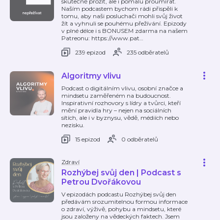
skutečně prožít, ale i pomalu proumírat.
Naším podcastem bychom rádi přispěli k
tomu, aby naši posluchači mohli svůj život
žít a vyhnuli se pouhému přežívání. Epizody
v plné délce i s BONUSEM zdarma na našem
Patreonu: https://www.pat
…
239 epizod
235 odběratelů
Algoritmy vlivu
Podcast o digitálním vlivu, osobní značce a
mindsetu zaměřeném na budoucnost.
Inspirativní rozhovory s lídry a tvůrci, kteří
mění pravidla hry – nejen na sociálních
sítích, ale i v byznysu, vědě, médiích nebo
nezisku.
15 epizod
0 odběratelů
Zdraví
Rozhýbej svůj den | Podcast s
Petrou Dvořákovou
V epizodách podcastu Rozhýbej svůj den
předávám srozumitelnou formou informace
o zdraví, výživě, pohybu a mindsetu, které
jsou založeny na vědeckých faktech. Jsem