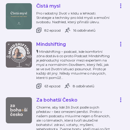
Čistá mysl
Pro radostný život v klidu a lehkosti.
Strategie a techniky pro klid mysli a emoční
svobodu. Nadhled, který přináší úlevu.
82 epizod
16 odběratelů
Mindshifting
🎙 Mindshifting – podcast, kde komfortní
zóna dostává co proto Podcast Mindshifting
je jednoduchý rozhovor mezi expertem na
mysl a normálním člověkem, který řeší, jak
se ve své životní situaci posunout. Proto je
každý díl jiný. Někdy mluvíme o návycích,
které ti pomůž
…
63 epizod
8 odběratelů
Za bohatší Česko
Chceme, aby lidé žili život podle svých
představ – bez omezení penězi. Proto v
našem podcastu mluvíme nejen o financích,
ale i o tématech, která tvoří skutečné
bohatství: zdraví, vztahy, myšlení,
sebehodnota. Zveme hosty, kteří mají co říct