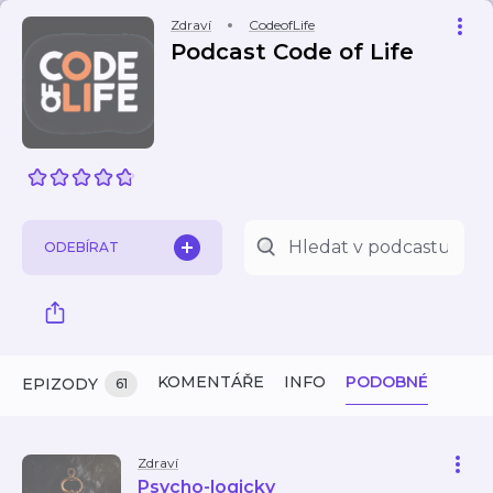
Zdraví
CodeofLife
Podcast Code of Life
ODEBÍRAT
KOMENTÁŘE
INFO
PODOBNÉ
EPIZODY
61
Zdraví
Psycho-logicky