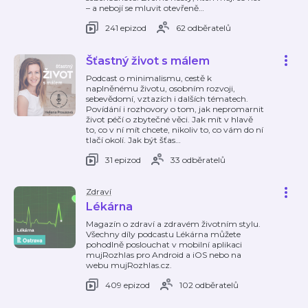
– a nebojí se mluvit otevřeně
…
241 epizod
62 odběratelů
Šťastný život s málem
Podcast o minimalismu, cestě k
naplněnému životu, osobním rozvoji,
sebevědomí, vztazích i dalších tématech.
Povídání i rozhovory o tom, jak nepromarnit
život péčí o zbytečné věci. Jak mít v hlavě
to, co v ní mít chcete, nikoliv to, co vám do ní
tlačí okolí. Jak být šťas
…
31 epizod
33 odběratelů
Zdraví
Lékárna
Magazín o zdraví a zdravém životním stylu.
Všechny díly podcastu Lékárna můžete
pohodlně poslouchat v mobilní aplikaci
mujRozhlas pro Android a iOS nebo na
webu mujRozhlas.cz.
409 epizod
102 odběratelů