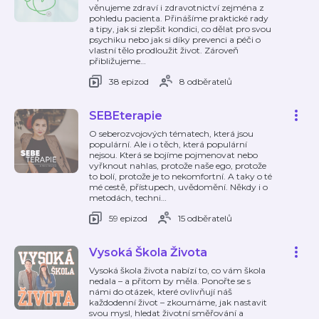
věnujeme zdraví i zdravotnictví zejména z
pohledu pacienta. Přinášíme praktické rady
a tipy, jak si zlepšit kondici, co dělat pro svou
psychiku nebo jak si díky prevenci a péči o
vlastní tělo prodloužit život. Zároveň
přibližujeme
…
38 epizod
8 odběratelů
SEBEterapie
O seberozvojových tématech, která jsou
populární. Ale i o těch, která populární
nejsou. Která se bojíme pojmenovat nebo
vyřknout nahlas, protože naše ego, protože
to bolí, protože je to nekomfortní. A taky o té
mé cestě, přístupech, uvědomění. Někdy i o
metodách, techni
…
59 epizod
15 odběratelů
Vysoká Škola Života
Vysoká škola života nabízí to, co vám škola
nedala – a přitom by měla. Ponořte se s
námi do otázek, které ovlivňují náš
každodenní život – zkoumáme, jak nastavit
svou mysl, hledat životní směřování a