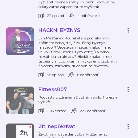
vytvářet pevné vztahy i funkční komunity;
odkrýváme zapomenuté myšlenk
…
22 epizod
4 odběratelé
HACKNI BYZNYS
Jan Měšťánek Podnikáte, s podnikáním
začínáte nebo jste již zkušený byznys
matador? Vedete sami sebe, malou firmu,
velkou firmu, menší tým kolegů a nebo
rozsáhlou strukturu? Hledáte balanc mezi
úspěšným podnikáním, výkonem, osobním
životem, zdravím, duchovním životem,
…
95 epizod
6 odběratelů
Fitness007
Podcasty o zdravém životním stylu, fitness a
výživě.
228 epizod
229 odběratelů
Žít, nepřežívat
Život nám dává dar volby. Můžeme ho