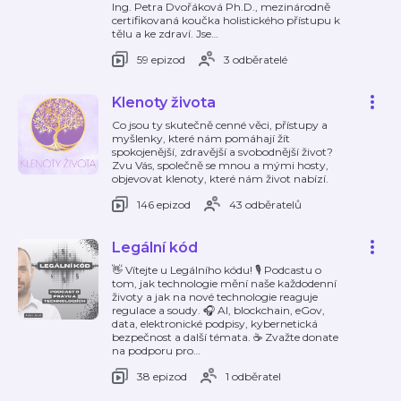
Ing. Petra Dvořáková Ph.D., mezinárodně
certifikovaná koučka holistického přístupu k
tělu a ke zdraví. Jse
…
59 epizod
3 odběratelé
Klenoty života
Co jsou ty skutečně cenné věci, přístupy a
myšlenky, které nám pomáhají žít
spokojenější, zdravější a svobodnější život?
Zvu Vás, společně se mnou a mými hosty,
objevovat klenoty, které nám život nabízí.
146 epizod
43 odběratelů
Legální kód
👋 Vítejte u Legálního kódu! 🎙️ Podcastu o
tom, jak technologie mění naše každodenní
životy a jak na nové technologie reaguje
regulace a soudy. 🎧 AI, blockchain, eGov,
data, elektronické podpisy, kybernetická
bezpečnost a další témata. ☕️ Zvažte donate
na podporu pro
…
38 epizod
1 odběratel