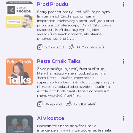
Proti Proudu
Český podcast pro ty, kteří věří, že jediným
limitem jejich života jsou oni sami.
Inspirativní rozhovory s lidmi, kteří jdou proti
proudu a boří stereotypy. Dan Tržil zpovídá
osobnosti, kteří dosahují vynikajících
výsledků ve svých oborech, ale hlavně
plnohodnotného živ
…
238 epizod
600 odběratelů
Petra Crhák Talks
Život je skvělý! To je můj životní přístup,
který ti s radostí v mém podcastu sdílím.
Jsem Petra - koučka, mentorka a
supervizorka a baví mě mluvit o zajímavých
tématech z oblasti seberozvoje a koučinku.
A pokud to bude bavit i tebe a odneseš si z
mého vyprávění byť 1 m
…
47 epizod
8 odběratelů
AI v kostce
Nahlédněte s námi do světa umělé
inteligence a my vám zaručujeme, že malá