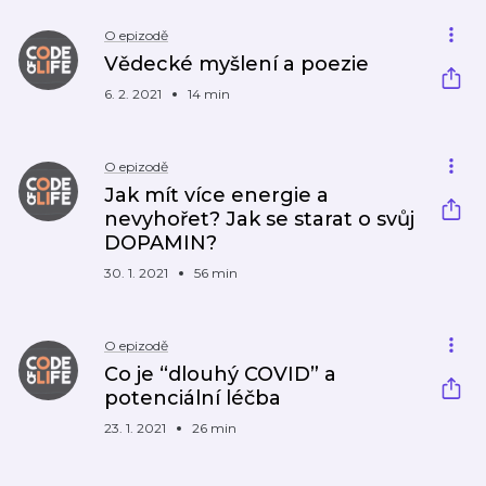
O epizodě
Vědecké myšlení a poezie
6. 2. 2021
14 min
O epizodě
Jak mít více energie a
nevyhořet? Jak se starat o svůj
DOPAMIN?
30. 1. 2021
56 min
O epizodě
Co je “dlouhý COVID” a
potenciální léčba
23. 1. 2021
26 min