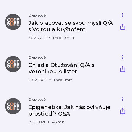
O epizodě
Jak pracovat se svou myslí Q/A
s Vojtou a Kryštofem
27. 2. 2021
1 hod 10 min
O epizodě
Chlad a Otužování Q/A s
Veronikou Allister
20. 2. 2021
1 hod 1 min
O epizodě
Epigenetika: Jak nás ovlivňuje
prostředí? Q&A
13. 2. 2021
46 min