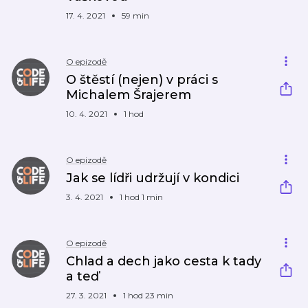
17. 4. 2021
59 min
O epizodě
O štěstí (nejen) v práci s
Michalem Šrajerem
10. 4. 2021
1 hod
O epizodě
Jak se lídři udržují v kondici
3. 4. 2021
1 hod 1 min
O epizodě
Chlad a dech jako cesta k tady
a teď
27. 3. 2021
1 hod 23 min