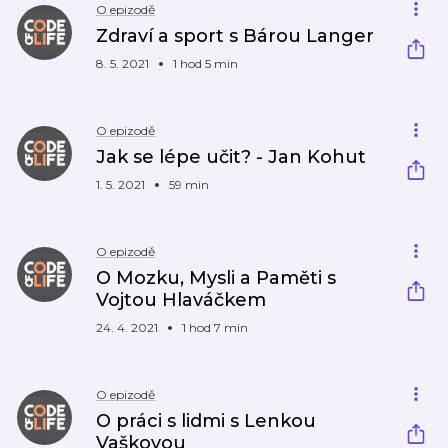
O epizodě
Zdraví a sport s Bárou Langer
8. 5. 2021
1 hod 5 min
O epizodě
Jak se lépe učit? - Jan Kohut
1. 5. 2021
59 min
O epizodě
O Mozku, Mysli a Paměti s
Vojtou Hlaváčkem
24. 4. 2021
1 hod 7 min
O epizodě
O práci s lidmi s Lenkou
Vaškovou