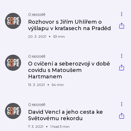
O epizodě
Rozhovor s Jiřím Uhlířem o
výšlapu v kraťasech na Praděd
20. 3. 2021
53 min
O epizodě
O cvičení a seberozvoji v době
covidu s Matoušem
Hartmanem
13. 3. 2021
54 min
O epizodě
David Vencl a jeho cesta ke
Světovému rekordu
7. 3. 2021
1 hod 3 min