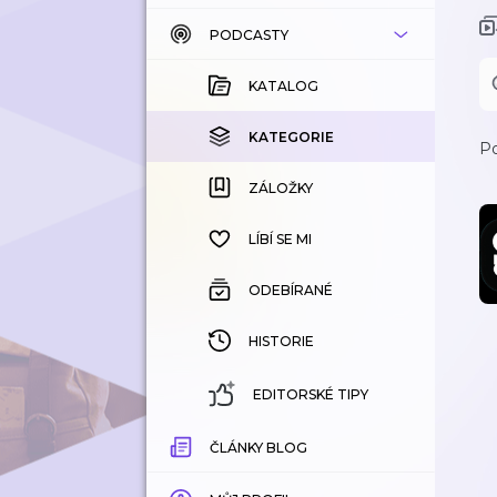
PODCASTY
KATALOG
KOUPENÉ
KATALOG
KATEGORIE
KATEGORIE
Po
ZÁLOŽKY
ZÁLOŽKY
HISTORIE
LÍBÍ SE MI
ODEBÍRANÉ
HISTORIE
EDITORSKÉ TIPY
ČLÁNKY BLOG