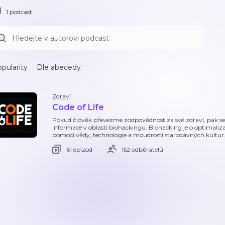
1 podcast
pularity
Dle abecedy
Zdraví
Code of Life
Pokud člověk převezme zodpovědnost za své zdraví, pak se s
informace v oblasti biohackingu. Biohacking je o optimalizaci
pomocí vědy, technologie a moudrosti starodávných kultur.
61 epizod
152 odběratelů