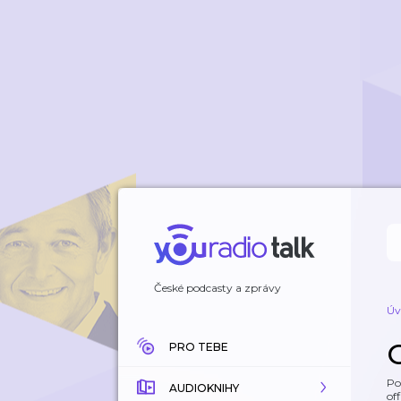
České podcasty a zprávy
Úv
PRO TEBE
Po
AUDIOKNIHY
off