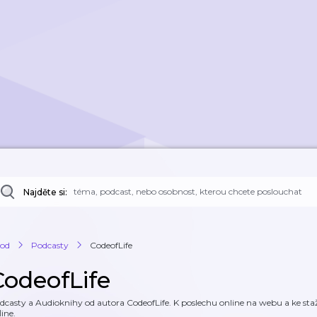
Najděte si:
od
Podcasty
CodeofLife
CodeofLife
dcasty a Audioknihy od autora CodeofLife. K poslechu online na webu a ke staž
line.