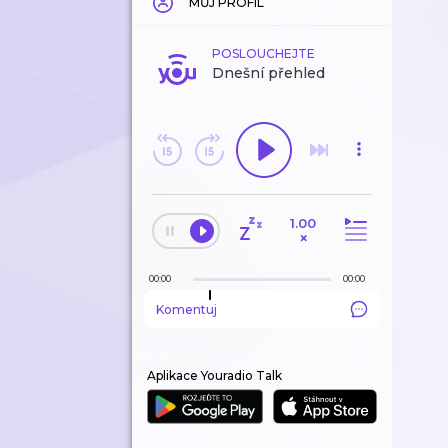
MŮJ PROFIL
POSLOUCHEJTE
Dnešní přehled
1.00
×
00:00
00:00
Komentuj
Aplikace Youradio Talk