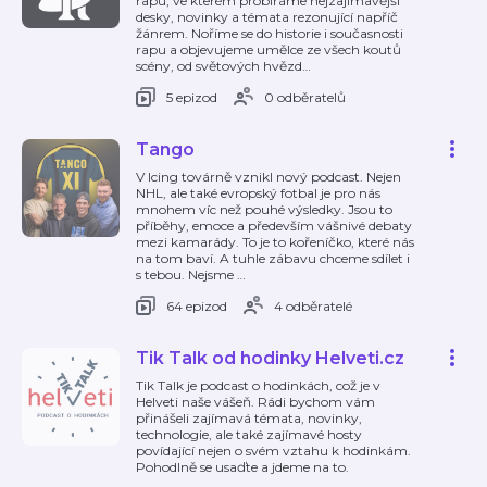
rapu, ve kterém probíráme nejzajímavější
desky, novinky a témata rezonující napříč
žánrem. Noříme se do historie i současnosti
rapu a objevujeme umělce ze všech koutů
scény, od světových hvězd
…
5 epizod
0 odběratelů
Tango
V Icing továrně vznikl nový podcast. Nejen
NHL, ale také evropský fotbal je pro nás
mnohem víc než pouhé výsledky. Jsou to
příběhy, emoce a především vášnivé debaty
mezi kamarády. To je to kořeníčko, které nás
na tom baví. A tuhle zábavu chceme sdílet i
s tebou. Nejsme
…
64 epizod
4 odběratelé
Tik Talk od hodinky Helveti.cz
Tik Talk je podcast o hodinkách, což je v
Helveti naše vášeň. Rádi bychom vám
přinášeli zajímavá témata, novinky,
technologie, ale také zajímavé hosty
povídající nejen o svém vztahu k hodinkám.
Pohodlně se usaďte a jdeme na to.