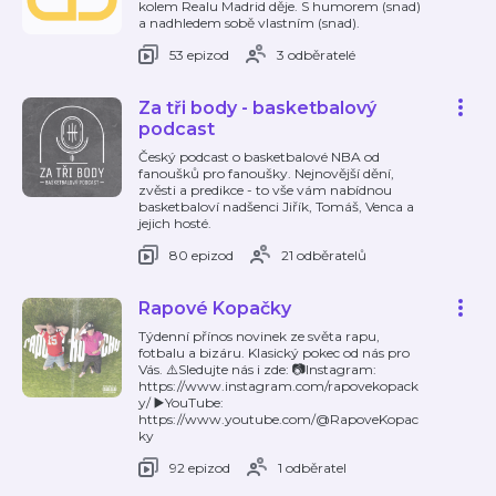
kolem Realu Madrid děje. S humorem (snad)
a nadhledem sobě vlastním (snad).
53 epizod
3 odběratelé
Za tři body - basketbalový
podcast
Český podcast o basketbalové NBA od
fanoušků pro fanoušky. Nejnovější dění,
zvěsti a predikce - to vše vám nabídnou
basketbaloví nadšenci Jiřík, Tomáš, Venca a
jejich hosté.
80 epizod
21 odběratelů
Rapové Kopačky
Týdenní přínos novinek ze světa rapu,
fotbalu a bizáru. Klasický pokec od nás pro
Vás. ⚠️Sledujte nás i zde: 📷Instagram:
https://www.instagram.com/rapovekopack
y/ ▶️YouTube:
https://www.youtube.com/@RapoveKopac
ky
92 epizod
1 odběratel