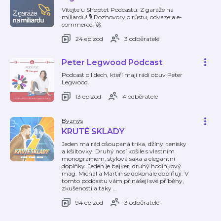
Vítejte u Shoptet Podcastu: Z garáže na
miliardu! 🎙️ Rozhovory o růstu, odvaze a e-
commerce! 🚀
24 epizod
3 odběratelé
Peter Legwood Podcast
Podcast o lidech, kteří mají rádi obuv Peter
Legwood.
13 epizod
4 odběratelé
Byznys
KRUTÉ SKLADY
Jeden má rád ošoupaná trika, džíny, tenisky
a kšiltovky. Druhý nosí košile s vlastním
monogramem, stylová saka a elegantní
doplňky. Jeden je bajker, druhý hodinkový
mág. Michal a Martin se dokonale doplňují. V
tomto podcastu vám přinášejí své příběhy,
zkušenosti a taky
…
94 epizod
3 odběratelé