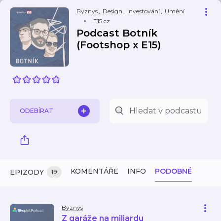
Byznys
,
Design
,
Investování
,
Umění
E15.cz
Podcast Botník
(Footshop x E15)
ODEBÍRAT
KOMENTÁŘE
INFO
PODOBNÉ
EPIZODY
19
Byznys
Z garáže na miliardu