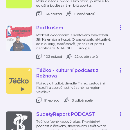
Pokud něco uniklo vašim očím, pusťte si to
do uší a buďte s námi blíž sportu.
164 epizod
6 odběratelů
Pod košem
Podcast o domácím a světovém basketbalu.
Jiří Kalemba a hosté. O basketbalu aktuálně,
do hloubky, nadčasově, (snad) s vtipem i
nadhledem. NBA, NBL, Euroliga
102 epizod
22 odběratelů
Téčko - kulturní podcast z
Rožnova
Pořady o hudbě, divadle, filmu, cestování,
filozofii a společnosti vázané na region
Valašska.
91 epizod
3 odběratelé
SudetyRaport PODCAST
Tvůj oblíbený rapový plug. Pravidelný
podcast o českém, slovenském i světovém