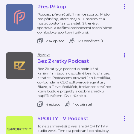
Přes Příkop
Podcast překračující hranice sportu. Místo
pro příběhy, které mají sílu inspirovat a
hosty, co stojí za to slyšet. S trenéry,
sportovci a dalšími osobnostmi rozebíráme
do hloubky sportovní zákulisí.
294 epizod
128 odběratelů
Byznys
Bez Zkratky Podcast
Bez Zkratky je podcast o podnikání,
kariérním růstu a disciplíně bez iluzí a bez
zkratek. Podcastem provází Jan Netolička,
co-founder a CEO softwarové agentury
Blaze, a Pavel Sedláček, freelancer a tvůrce,
který buduje projekty a osobní značku
napříč světem. Dva různé p
…
4 epizod
1 odběratel
SPORTY TV Podcast
To nejzajímavější z vysíláni SPORTY TV v
audio verzi. Témata probraná do hloubky.