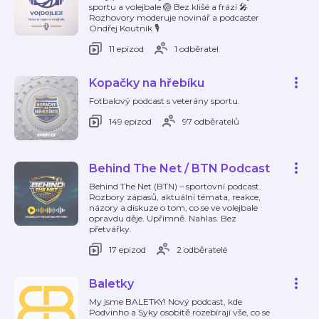
sportu a volejbale 🏐 Bez klišé a frází 🎤
Rozhovory moderuje novinář a podcaster
Ondřej Koutník 🎙️
11 epizod
1 odběratel
Kopačky na hřebíku
Fotbalový podcast s veterány sportu.
149 epizod
97 odběratelů
Behind The Net / BTN Podcast
Behind The Net (BTN) – sportovní podcast.
Rozbory zápasů, aktuální témata, reakce,
názory a diskuze o tom, co se ve volejbale
opravdu děje. Upřímně. Nahlas. Bez
přetvářky.
17 epizod
2 odběratelé
Baletky
My jsme BALETKY! Nový podcast, kde
Podvinho a Syky osobitě rozebírají vše, co se