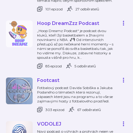
témata napříč celým sportovním spektrem.
101 epizod
27 odběratelů
Hoop DreamZzz Podcast
„Hoop Dreamz Podcast“ je podcast dvou
kluků, kteří žijí basketbalem a žhavými
novinkami z NBA. 🏀🎙️ Od intenzivních
přestupů až po nečekané herní momenty – s
námi se ponoříš do světa basketbalu tak, jak
ho vidíme my. Diskuze, zábavné historky a
spousta vášně pro hru, k
…
85 epizod
5 odběratelů
Footcast
Fotbalový podcast Davida Sobiška a Jakuba
Podaného o tématech která rezonují,
zápasech které jsou na programu a to vše se
zajímavými hosty z fotbalového prostředí.
303 epizod
67 odběratelů
VODOLEJ
Nový podcast o výhrách a prohrách nejen ve