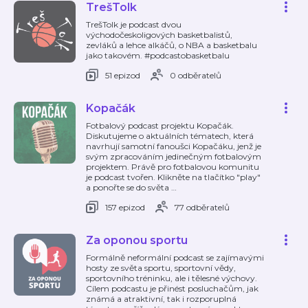
TrešTolk
TrešTolk je podcast dvou
východočeskoligových basketbalistů,
zevláků a lehce alkáčů, o NBA a basketbalu
jako takovém. #podcastobasketbalu
51 epizod
0 odběratelů
Kopačák
Fotbalový podcast projektu Kopačák.
Diskutujeme o aktuálních tématech, která
navrhují samotní fanoušci Kopačáku, jenž je
svým zpracováním jedinečným fotbalovým
projektem. Právě pro fotbalovou komunitu
je podcast tvořen. Klikněte na tlačítko "play"
a ponořte se do světa
…
157 epizod
77 odběratelů
Za oponou sportu
Formálně neformální podcast se zajímavými
hosty ze světa sportu, sportovní vědy,
sportovního tréninku, ale i tělesné výchovy.
Cílem podcastu je přinést posluchačům, jak
známá a atraktivní, tak i rozporuplná