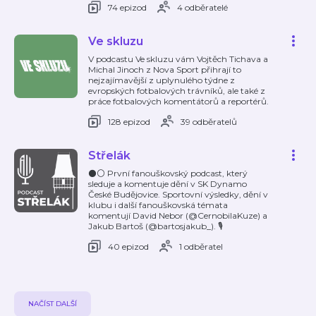
74 epizod
4 odběratelé
Ve skluzu
V podcastu Ve skluzu vám Vojtěch Tichava a
Michal Jinoch z Nova Sport přihrají to
nejzajímavější z uplynulého týdne z
evropských fotbalových trávníků, ale také z
práce fotbalových komentátorů a reportérů.
128 epizod
39 odběratelů
Střelák
⚫⚪ První fanouškovský podcast, který
sleduje a komentuje dění v SK Dynamo
České Budějovice. Sportovní výsledky, dění v
klubu i další fanouškovská témata
komentují David Nebor (@CernobilaKuze) a
Jakub Bartoš (@bartosjakub_). 🎙
40 epizod
1 odběratel
NAČÍST DALŠÍ