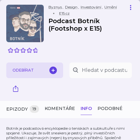
Byznys
,
Design
,
Investování
,
Umění
E15.cz
Podcast Botník
(Footshop x E15)
ODEBÍRAT
KOMENTÁŘE
INFO
PODOBNÉ
EPIZODY
19
Botník je podcastová encyklopedie o teniskách a subkultuře s nimi
spojené. Ukazuje, že svět sneakers je pestrý, plný investičních
příležitostí i zajímavých (nejen) byznysových příběhů. Společně