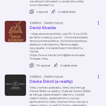
závažných tématech z tanečního světa.
www.danceart.cz
4 epizod
0 odběratelů
Vzdělání
,
Osobní rozvoj
David Alvadar
- Moje akciové portfolio, zisk 31+ % za 2025,
do čeho investuji a proč - Chronické bolesti,
Yersinia enterocolitica, chronická borelioza,
disbioza mikrobiomu, fibromyalgie,
neuropatie, transplantace mikrobiomu
TikTok:
https://www.tiktok.com/@david.alvadar
Threads: http
…
174 epizod
3 odběratelé
Vzdělání
,
Osobní rozvoj
Dávka Štěstí (a reality)
Vítej u tohoto podcastu, který se jmenuje
Dávka Štěstí (a reality). Podcast Dávka Štěstí
se věnuje zákonitostem Vesmíru, tvorbě
vlastní reality, osobnostnímu rozvoji,
spirituálnímu růstu, duchovnímu rozvoji a
všemu tomu, co patří k životu vědomého