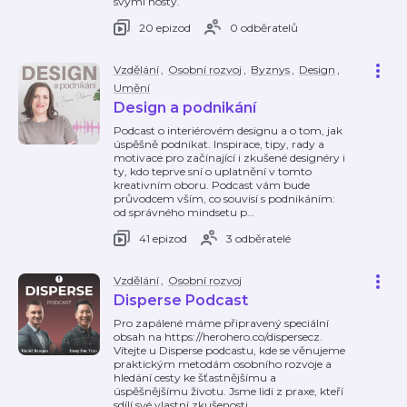
svými hosty.
20 epizod
0 odběratelů
Vzdělání
,
Osobní rozvoj
,
Byznys
,
Design
,
Umění
Design a podnikání
Podcast o interiérovém designu a o tom, jak
úspěšně podnikat. Inspirace, tipy, rady a
motivace pro začínající i zkušené designéry i
ty, kdo teprve sní o uplatnění v tomto
kreativním oboru. Podcast vám bude
průvodcem vším, co souvisí s podnikáním:
od správného mindsetu p
…
41 epizod
3 odběratelé
Vzdělání
,
Osobní rozvoj
Disperse Podcast
Pro zapálené máme připravený speciální
obsah na https://herohero.co/dispersecz.
Vítejte u Disperse podcastu, kde se věnujeme
praktickým metodám osobního rozvoje a
hledání cesty ke šťastnějšímu a
úspěšnějšímu životu. Jsme lidi z praxe, kteří
sdílí své vlastní zkušenosti
…