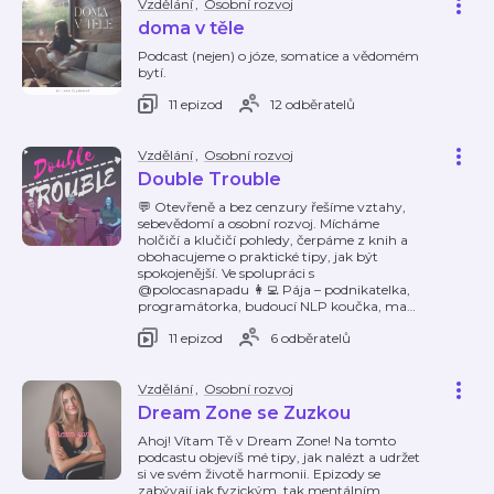
Vzdělání
,
Osobní rozvoj
doma v těle
Podcast (nejen) o józe, somatice a vědomém
bytí.
11 epizod
12 odběratelů
Vzdělání
,
Osobní rozvoj
Double Trouble
💬 Otevřeně a bez cenzury řešíme vztahy,
sebevědomí a osobní rozvoj. Mícháme
holčičí a klučičí pohledy, čerpáme z knih a
obohacujeme o praktické tipy, jak být
spokojenější. Ve spolupráci s
@polocasnapadu 👩‍💻 Pája – podnikatelka,
programátorka, budoucí NLP koučka, ma
…
11 epizod
6 odběratelů
Vzdělání
,
Osobní rozvoj
Dream Zone se Zuzkou
Ahoj! Vítam Tě v Dream Zone! Na tomto
podcastu objevíš mé tipy, jak nalézt a udržet
si ve svém životě harmonii. Epizody se
zabývají jak fyzickým, tak mentálním