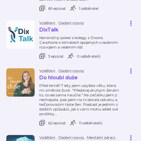
69 epizod
1 odběratel
Vzdělání
,
Osobní rozvoj
DixTalk
Nenáročný pokec s kolegy z Dixons
Carphone o tématech spojených s osobním
rozvojem a vedením lidí.
3 epizod
0 odběratelů
Vzdělání
,
Osobní rozvoj
Do hloubi duše
Před téměř 7 lety jsem uslyšela větu, která
mi změnila život. "Předávej druhým ženám
to, co ses sama naučila." Na začátku jsem ji
nechápala, pak jsem na ni sbírala odvahu a
teď provázím tisíce žen. Podcast je jedním z
dalších způsobů, jak s vámi mohu sdílet své
prožitky
…
62 epizod
11 odběratelů
Vzdělání
,
Osobní rozvoj
,
Mentální zdraví
,