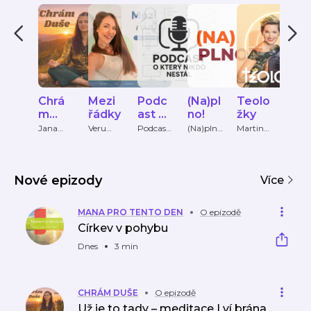
Chrá
Mezi
Podc
(Na)pl
Teolo
Zor
m
řádky
ast O
no!
žky
Blue
Duše
Který
pod
Jana
Veru
Podcast
(Na)plno
Martina
Zorya
Slavěna
Zvonkov
OKteryN
!
Viktorie
Blue
Nikdo
ast
Nevolná
á
ikdoNest
&
Nestá
á
al
Andrea
l
séri
Salome
Nové epizody
Více
o
seb
ěd
MANA PRO TENTO DEN
O epizodě
í
Církev v pohybu
NAP
NO
Dnes
3 min
CHRÁM DUŠE
O epizodě
Už je to tady – meditace Lví brána