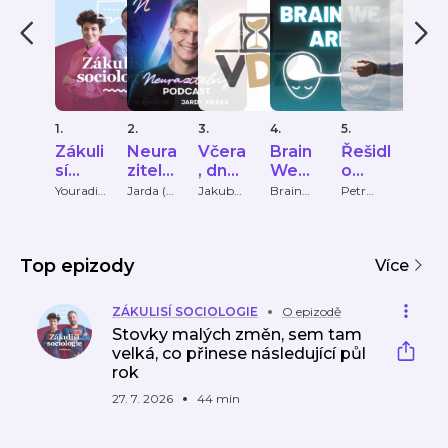
1.
2.
3.
4.
5.
6.
Zákuli
Neura
Včera
Brain
Řešidl
jauu
sí
ziteln
, dnes
We
o
PS: 
sociol
ý
a zítra
Are
FirstC
bole
Youradio
Jarda (z
Jakub
Brain
Petr
ZAP
Talk
Neurazit
Třetina
We Are
Casanov
ogie
podc
CZ
lass.c
o
elny.cz)
a
ast
z
Jardy
Top epizody
Jiráka
Více
ZÁKULISÍ SOCIOLOGIE
O epizodě
Stovky malých změn, sem tam
velká, co přinese následující půl
rok
27. 7. 2026
44 min