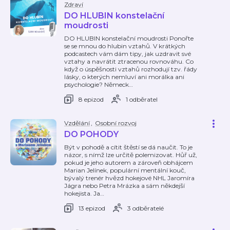
Zdraví
DO HLUBIN konstelační
moudrosti
DO HLUBIN konstelační moudrosti Ponořte
se se mnou do hlubin vztahů. V krátkých
podcastech vám dám tipy, jak uzdravit své
vztahy a navrátit ztracenou rovnováhu. Co
když o úspěšnosti vztahů rozhodují tzv. řády
lásky, o kterých nemluví ani morálka ani
psychologie? Německ
…
8 epizod
1 odběratel
Vzdělání
,
Osobní rozvoj
DO POHODY
Být v pohodě a cítit štěstí se dá naučit. To je
názor, s nímž lze určitě polemizovat. Hůř už,
pokud je jeho autorem a zároveň obhájcem
Marian Jelínek, populární mentální kouč,
bývalý trenér hvězd hokejové NHL Jaromíra
Jágra nebo Petra Mrázka a sám někdejší
hokejista. Ja
…
13 epizod
3 odběratelé