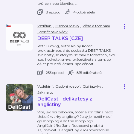
tvůrce, nebo člověka,
…
8 epizod
4 odběratelé
Vzdělání
,
Osobní rozvoj
,
Věda a technika
,
Společenské vědy
DEEP TALKS [CZE]
Petr Ludwig, autor knihy Konec
prokrastinace, si do podcastu DEEP TALKS
zve hosty, se kterými se baví o tématech jako
jsou hodnoty, smysl práce/života a tom, co
dělat pro lepší českou společnost...
255 epizod
815 odběratelů
Vzdělání
,
Osobní rozvoj
,
Cizí jazyky
,
Jak na to
DeliCast - delikatesy z
angličtiny
Víte, jak říci bábovka, točená zmrzlina nebo
třeba škvarky anglicky? Jaký je rozdíl mezi
go shopping a do the shopping?
Angličtinářka Jana Roupcová probírá
zajímavosti z angličtiny v rozhovorech se