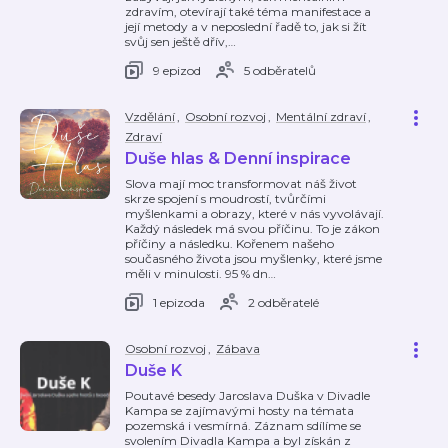
zdravím, otevírají také téma manifestace a
její metody a v neposlední řadě to, jak si žít
svůj sen ještě dřív,
…
9 epizod
5 odběratelů
Vzdělání
,
Osobní rozvoj
,
Mentální zdraví
,
Zdraví
Duše hlas & Denní inspirace
Slova mají moc transformovat náš život
skrze spojení s moudrostí, tvůrčími
myšlenkami a obrazy, které v nás vyvolávají.
Každý následek má svou příčinu. To je zákon
příčiny a následku. Kořenem našeho
současného života jsou myšlenky, které jsme
měli v minulosti. 95 % dn
…
1 epizoda
2 odběratelé
Osobní rozvoj
,
Zábava
Duše K
Poutavé besedy Jaroslava Duška v Divadle
Kampa se zajímavými hosty na témata
pozemská i vesmírná. Záznam sdílíme se
svolením Divadla Kampa a byl získán z