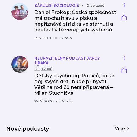
ZÁKULISÍ SOCIOLOGIE
O epizodě
Daniel Prokop: Česká společnost
má trochu hlavu v písku a
nepřiznává si rizika ve stárnutí a
neefektivitě veřejných systémů
13. 7. 2026
52 min
NEURAZITELNÝ PODCAST JARDY
JIRÁKA
O epizodě
Dětský psycholog: Rodičů, co se
bojí svých dětí, bude přibývat.
Většina rodičů není připravená –
Milan Studnička
29. 7. 2026
59 min
Nové podcasty
Více