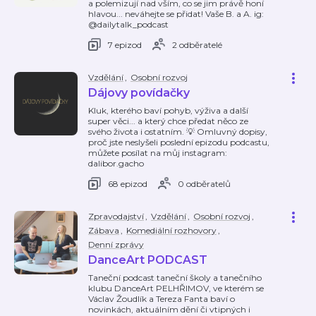
a polemizují nad vším, co se jim právě honí
hlavou... neváhejte se přidat! Vaše B. a A. ig:
@dailytalk_podcast
7 epizod
2 odběratelé
Vzdělání
,
Osobní rozvoj
Dájovy povídačky
Kluk, kterého baví pohyb, výživa a další
super věci... a který chce předat něco ze
svého života i ostatním. 💡 Omluvný dopisy,
proč jste neslyšeli poslední epizodu podcastu,
můžete posílat na můj instagram:
dalibor.gacho
68 epizod
0 odběratelů
Zpravodajství
,
Vzdělání
,
Osobní rozvoj
,
Zábava
,
Komediální rozhovory
,
Denní zprávy
DanceArt PODCAST
Taneční podcast taneční školy a tanečního
klubu DanceArt PELHŘIMOV, ve kterém se
Václav Žoudlík a Tereza Fanta baví o
novinkách, aktuálním dění či vtipných i