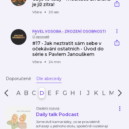
je již zítra!
Včera
20 sec
PAVEL VOSOBA - ZROZENÍ OSOBNOSTI
O epizodě
#17 - Jak neztratit sám sebe v
očekávání ostatních - Úvod do
série s Pavlem Janouškem
Včera
24 min
Doporučené
Dle abecedy
A
B
C
D
E
F
G
H
I
J
K
L
M
N
Osobní rozvoj
Daily talk Podcast
Jsme dvě kamarádky, co se pravidelně
scházejí u jednoho stolu, společně rozebírají