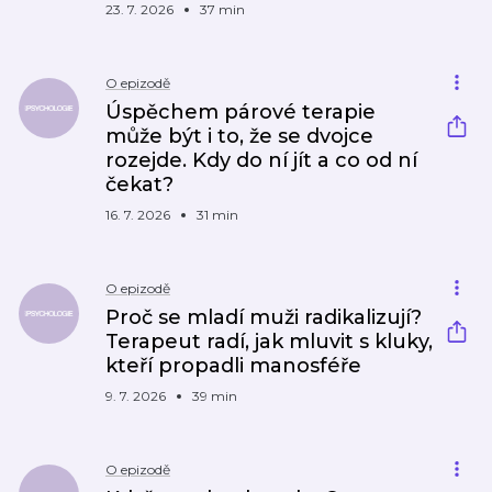
23. 7. 2026
37 min
O epizodě
Úspěchem párové terapie
může být i to, že se dvojce
rozejde. Kdy do ní jít a co od ní
čekat?
16. 7. 2026
31 min
O epizodě
Proč se mladí muži radikalizují?
Terapeut radí, jak mluvit s kluky,
kteří propadli manosféře
9. 7. 2026
39 min
O epizodě