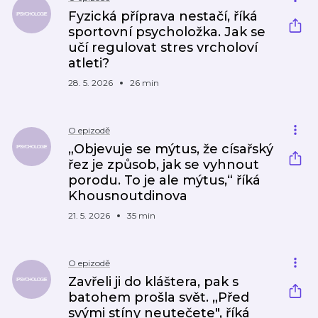
Fyzická příprava nestačí, říká
sportovní psycholožka. Jak se
učí regulovat stres vrcholoví
atleti?
28. 5. 2026
26 min
O epizodě
„Objevuje se mýtus, že císařský
řez je způsob, jak se vyhnout
porodu. To je ale mýtus,“ říká
Khousnoutdinova
21. 5. 2026
35 min
O epizodě
Zavřeli ji do kláštera, pak s
batohem prošla svět. „Před
svými stíny neutečete", říká