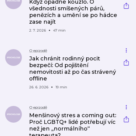
Když opadne kouzlo. O
všednosti smíšených párů,
penězích a umění se po hádce
zase najít
2. 7. 2026
47 min
O epizodě
Jak chránit rodinný pocit
bezpečí: Od pojištění
nemovitosti až po čas strávený
offline
26. 6. 2026
19 min
O epizodě
Menšinový stres a coming out:
Proč LGBTQ+ lidé potřebují víc
než jen „normálního“
terapeuta?