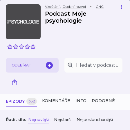
Vzdělání
,
Osobní rozvoj
CNC
Podcast Moje
psychologie
ODEBÍRAT
KOMENTÁŘE
INFO
PODOBNÉ
EPIZODY
352
Řadit dle:
Nejnovější
Nejstarší
Nejposlouchanější