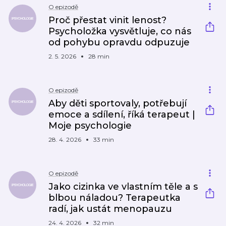
O epizodě
Proč přestat vinit lenost?
Psycholožka vysvětluje, co nás
od pohybu opravdu odpuzuje
2. 5. 2026
28 min
O epizodě
Aby děti sportovaly, potřebují
emoce a sdílení, říká terapeut |
Moje psychologie
28. 4. 2026
33 min
O epizodě
Jako cizinka ve vlastním těle a s
blbou náladou? Terapeutka
radí, jak ustát menopauzu
24. 4. 2026
32 min