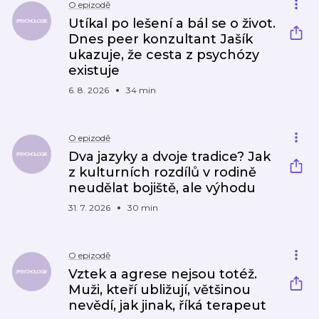
O epizodě
Utíkal po lešení a bál se o život.
Dnes peer konzultant Jašík
ukazuje, že cesta z psychózy
existuje
6. 8. 2026
34 min
O epizodě
Dva jazyky a dvoje tradice? Jak
z kulturních rozdílů v rodině
neudělat bojiště, ale výhodu
31. 7. 2026
30 min
O epizodě
Vztek a agrese nejsou totéž.
Muži, kteří ubližují, většinou
nevědí, jak jinak, říká terapeut