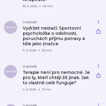
18. 6. 2026
20 min
O epizodě
Vydržet nestačí. Sportovní
psycholožka o odolnosti,
poruchách příjmu potravy a
těle jako značce
11. 6. 2026
33 min
O epizodě
Terapie není pro nemocné. Je
pro ty, kteří chtějí žít jinak. Jak
to vlastně celé funguje?
4. 6. 2026
31 min
O epizodě