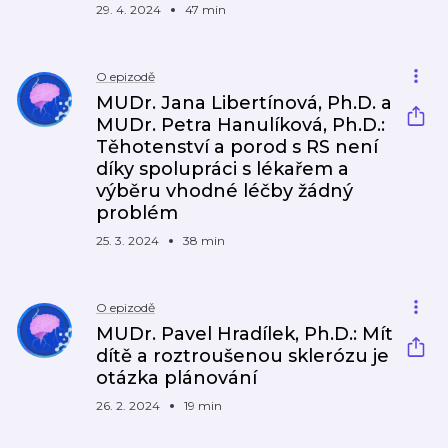
29. 4. 2024
47 min
O epizodě
MUDr. Jana Libertínová, Ph.D. a
MUDr. Petra Hanulíková, Ph.D.:
Těhotenství a porod s RS není
díky spolupráci s lékařem a
výběru vhodné léčby žádný
problém
25. 3. 2024
38 min
O epizodě
MUDr. Pavel Hradílek, Ph.D.: Mít
dítě a roztroušenou sklerózu je
otázka plánování
26. 2. 2024
19 min