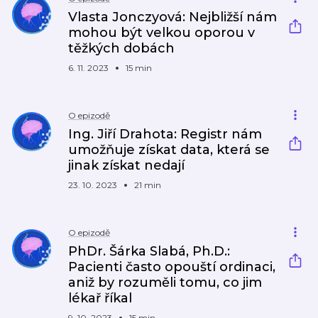
Vlasta Jonczyová: Nejbližší nám
mohou být velkou oporou v
těžkých dobách
6. 11. 2023
15 min
O epizodě
Ing. Jiří Drahota: Registr nám
umožňuje získat data, která se
jinak získat nedají
23. 10. 2023
21 min
O epizodě
PhDr. Šárka Slabá, Ph.D.:
Pacienti často opouští ordinaci,
aniž by rozuměli tomu, co jim
lékař říkal
9. 10. 2023
15 min