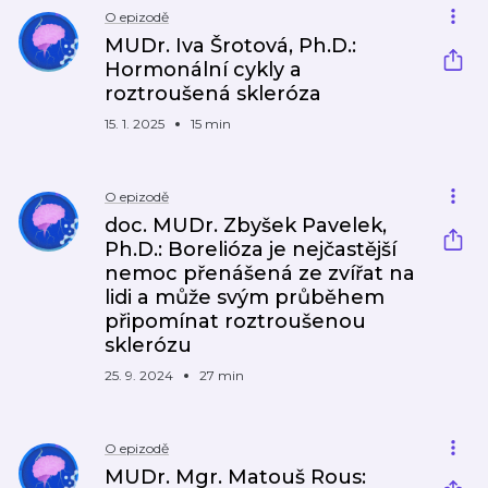
O epizodě
MUDr. Iva Šrotová, Ph.D.:
Hormonální cykly a
roztroušená skleróza
15. 1. 2025
15 min
O epizodě
doc. MUDr. Zbyšek Pavelek,
Ph.D.: Borelióza je nejčastější
nemoc přenášená ze zvířat na
lidi a může svým průběhem
připomínat roztroušenou
sklerózu
25. 9. 2024
27 min
O epizodě
MUDr. Mgr. Matouš Rous: