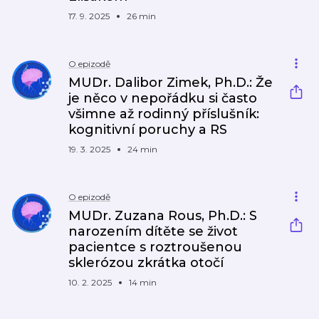
17. 9. 2025
26 min
O epizodě
MUDr. Dalibor Zimek, Ph.D.: Že
je něco v nepořádku si často
všimne až rodinný příslušník:
kognitivní poruchy a RS
19. 3. 2025
24 min
O epizodě
MUDr. Zuzana Rous, Ph.D.: S
narozením dítěte se život
pacientce s roztroušenou
sklerózou zkrátka otočí
10. 2. 2025
14 min