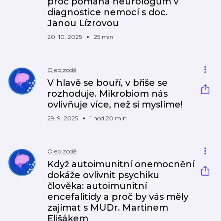
proč pomáhá neurologům v
diagnostice nemocí s doc.
Janou Lízrovou
20. 10. 2025
25 min
O epizodě
V hlavě se bouří, v břiše se
rozhoduje. Mikrobiom nás
ovlivňuje více, než si myslíme!
29. 9. 2025
1 hod 20 min
O epizodě
Když autoimunitní onemocnění
dokáže ovlivnit psychiku
člověka: autoimunitní
encefalitidy a proč by vás měly
zajímat s MUDr. Martinem
Elišákem