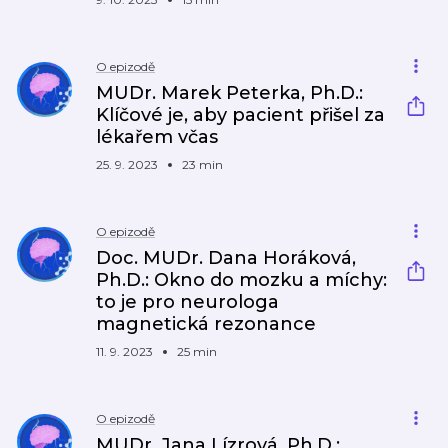
O epizodě
MUDr. Marek Peterka, Ph.D.:
Klíčové je, aby pacient přišel za
lékařem včas
25. 9. 2023
23 min
O epizodě
Doc. MUDr. Dana Horáková,
Ph.D.: Okno do mozku a míchy:
to je pro neurologa
magnetická rezonance
11. 9. 2023
25 min
O epizodě
MUDr. Jana Lízrová, Ph.D.: