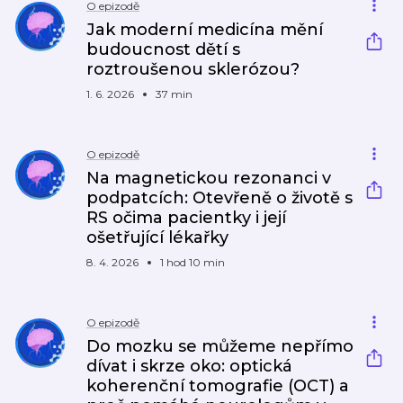
O epizodě
Jak moderní medicína mění
budoucnost dětí s
roztroušenou sklerózou?
1. 6. 2026
37 min
O epizodě
Na magnetickou rezonanci v
podpatcích: Otevřeně o životě s
RS očima pacientky i její
ošetřující lékařky
8. 4. 2026
1 hod 10 min
O epizodě
Do mozku se můžeme nepřímo
dívat i skrze oko: optická
koherenční tomografie (OCT) a