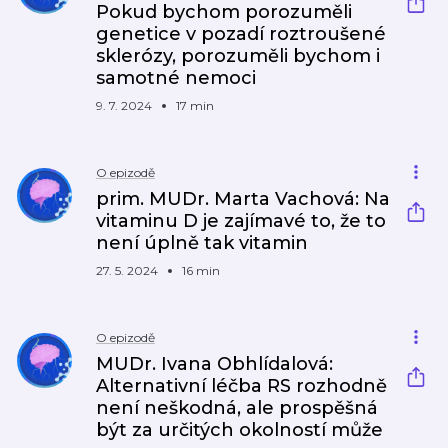
Pokud bychom porozuměli
genetice v pozadí roztroušené
sklerózy, porozuměli bychom i
samotné nemoci
9. 7. 2024
17 min
O epizodě
prim. MUDr. Marta Vachová: Na
vitaminu D je zajímavé to, že to
není úplně tak vitamin
27. 5. 2024
16 min
O epizodě
MUDr. Ivana Obhlídalová:
Alternativní léčba RS rozhodně
není neškodná, ale prospěšná
být za určitých okolností může