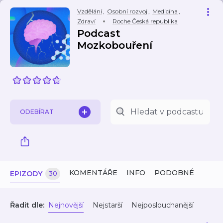
Vzdělání
,
Osobní rozvoj
,
Medicína
,
Zdraví
Roche Česká republika
Podcast
Mozkobouření
ODEBÍRAT
KOMENTÁŘE
INFO
PODOBNÉ
EPIZODY
30
Řadit dle:
Nejnovější
Nejstarší
Nejposlouchanější