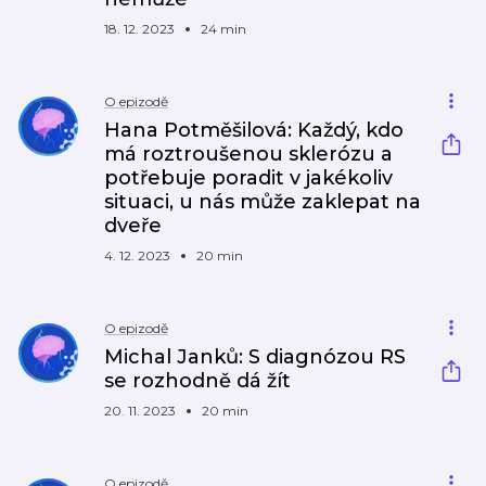
18. 12. 2023
24 min
O epizodě
Hana Potměšilová: Každý, kdo
má roztroušenou sklerózu a
potřebuje poradit v jakékoliv
situaci, u nás může zaklepat na
dveře
4. 12. 2023
20 min
O epizodě
Michal Janků: S diagnózou RS
se rozhodně dá žít
20. 11. 2023
20 min
O epizodě