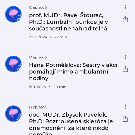
O epizodě
prof. MUDr. Pavel Štourač,
Ph.D.: Lumbální punkce je v
současnosti nenahraditelná
29. 1. 2024
22 min
O epizodě
Hana Potměšilová: Sestry v akci
pomáhají mimo ambulantní
hodiny
15. 1. 2024
20 min
O epizodě
doc. MUDr. Zbyšek Pavelek,
Ph.D: Roztroušená skleróza je
onemocnění, za které nikdo
nemůže