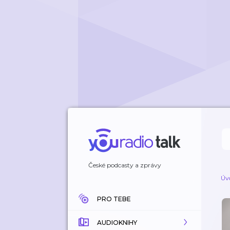
České podcasty a zprávy
Úv
PRO TEBE
AUDIOKNIHY