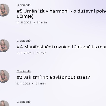
O epizodě
#5 Umění žít v harmonii - o duševní poh
učím(e)
14. 11. 2022
34 min
O epizodě
#4 Manifestační rovnice I Jak začít s ma
12. 11. 2022
36 min
O epizodě
#3 Jak zmírnit a zvládnout stres?
9. 11. 2022
24 min
O epizodě