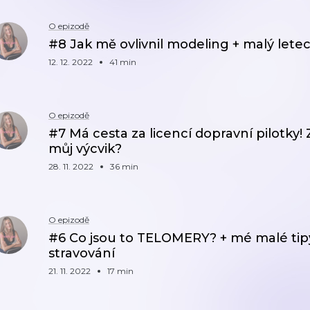
O epizodě
#8 Jak mě ovlivnil modeling + malý lete
12. 12. 2022
41 min
O epizodě
#7 Má cesta za licencí dopravní pilotky! 
můj výcvik?
28. 11. 2022
36 min
O epizodě
#6 Co jsou to TELOMERY? + mé malé tipy
stravování
21. 11. 2022
17 min