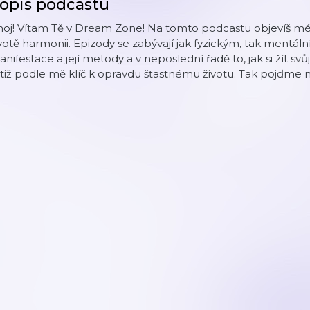
opis podcastu
oj! Vítam Tě v Dream Zone! Na tomto podcastu objevíš mé ti
votě harmonii. Epizody se zabývají jak fyzickým, tak mentáln
nifestace a její metody a v neposlední řadě to, jak si žít svůj
tiž podle mě klíč k opravdu šťastnému životu. Tak pojďme na