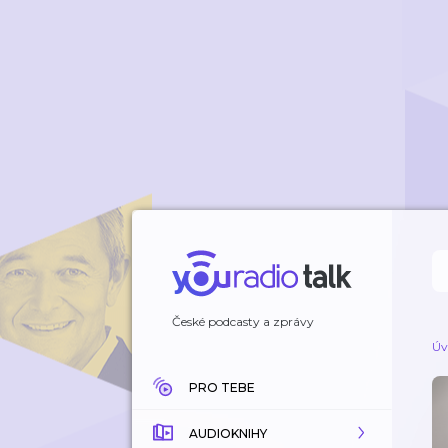
České podcasty a zprávy
Úv
PRO TEBE
AUDIOKNIHY