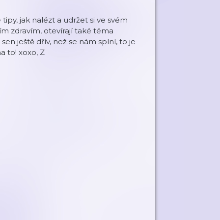
py, jak nalézt a udržet si ve svém
ím zdravím, otevírají také téma
 sen ještě dřív, než se nám splní, to je
 to! xoxo, Z