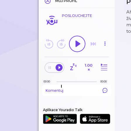
P
MŮJ PROFIL
Ah
POSLOUCHEJTE
ži
ma
to
1.00
×
00:00
00:00
Komentuj
Aplikace Youradio Talk