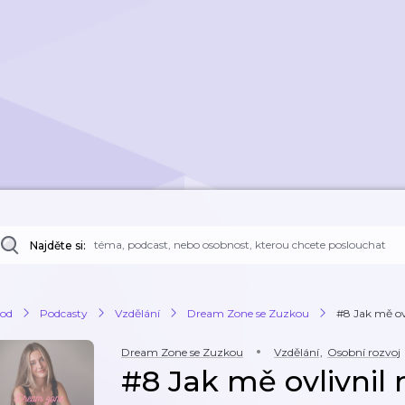
Najděte si:
od
Podcasty
Vzdělání
Dream Zone se Zuzkou
#8 Jak mě ovl
Dream Zone se Zuzkou
Vzdělání
,
Osobní rozvoj
#8 Jak mě ovlivnil