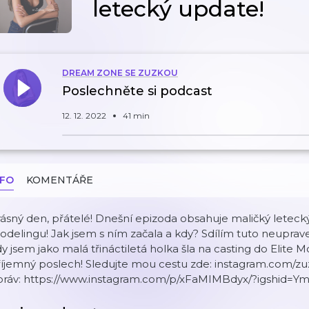
letecký update!
DREAM ZONE SE ZUZKOU
Poslechněte si podcast
12. 12. 2022
41 min
NFO
KOMENTÁŘE
ásný den, přátelé! Dnešní epizoda obsahuje maličký letec
delingu! Jak jsem s ním začala a kdy? Sdílím tuto neuprav
y jsem jako malá třináctiletá holka šla na casting do Elite M
íjemný poslech! Sledujte mou cestu zde: instagram.com/zuz
práv: https://www.instagram.com/p/xFaMIMBdyx/?igshid