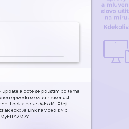
ký update a poté se pouštím do téma
enou epizodu se svou zkušeností,
odel Look a co se dělo dál! Přeji
kakleckova Link na video z Vip
=YmMyMTA2M2Y=