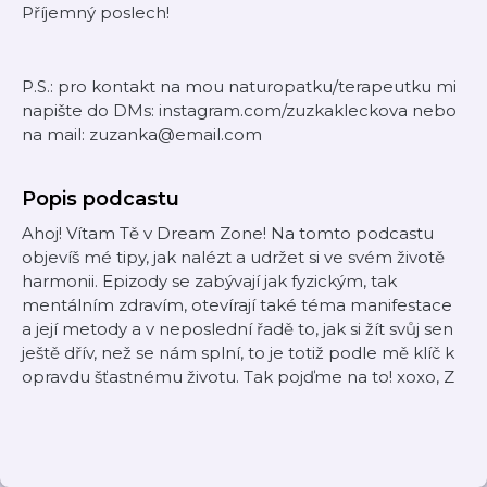
Příjemný poslech!
P.S.: pro kontakt na mou naturopatku/terapeutku mi
napište do DMs: instagram.com/zuzkakleckova nebo
na mail: zuzanka@email.com
Popis podcastu
Ahoj! Vítam Tě v Dream Zone! Na tomto podcastu
objevíš mé tipy, jak nalézt a udržet si ve svém životě
harmonii. Epizody se zabývají jak fyzickým, tak
mentálním zdravím, otevírají také téma manifestace
a její metody a v neposlední řadě to, jak si žít svůj sen
ještě dřív, než se nám splní, to je totiž podle mě klíč k
opravdu šťastnému životu. Tak pojďme na to! xoxo, Z