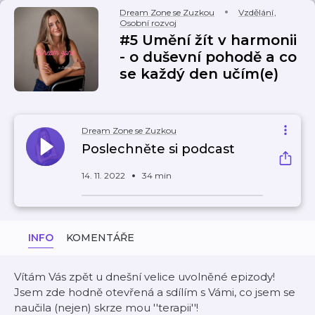
Dream Zone se Zuzkou
Vzdělání
,
Osobní rozvoj
#5 Umění žít v harmonii
- o duševní pohodě a co
se každý den učím(e)
Dream Zone se Zuzkou
Poslechněte si podcast
14. 11. 2022
34 min
INFO
KOMENTÁŘE
Vítám Vás zpět u dnešní velice uvolněné epizody!
Jsem zde hodně otevřená a sdílím s Vámi, co jsem se
naučila (nejen) skrze mou ''terapii''!